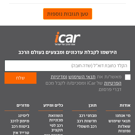
טען תגובות נוספות
הירשמו לקבלת עדכונים ומבצעים בעולם הרכב
מאשר/ת את
תנאי השימוש
ומדיניות
הפרטיות
של iCar ומסכים/ה לקבל מכם
דברי פרסום.
אודות
תוכן
כלים ומידע
מדורים
מי אנחנו
מבחני רכב
השוואת
ליסינג
מכוניות
תנאי שימוש
חדשות רכב
מימון לרכב
רכב לפי
שאלות
רכב חשמלי
ביטוח רכב
תקציב
נפוצות
טרייד אין