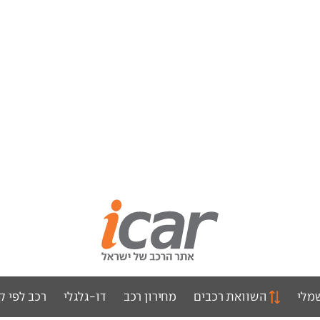
מלי
השוואת רכבים
מחירון רכב
דו-גלגלי
רכב לפי ק