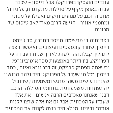
עובדים הועסקו בפרויקט), אבל דייסון - שכבר
עבדה באופן מקיף על סוללות מתקדמות, על ניהול
אנרגיה חכם, על מנועים חזקים ואפילו על מסנני
ומחממי אוויר - הגיעה קרוב מאוד לאב טיפוס של
מכונית.
בפתיחות די מרשימה, מייסד החברה, סר ג'יימס
דייסון, שחרר קונספטים ועיצובים, ואיפשר הצצה
לתהליך קבלת ההחלטות לאורך שנות העבודה על
הפרויקט, בין היתר באמצעות ספר אוטוביוגרפי.
"כשאתה מפסיק פרויקט, זה דבר נורא ואיום", כתב
דייסון, "כל מי שעבד על הפרויקט היה נלהב, הרגשנו
שאנחנו עושים משהו מרגש ומשמעותי, שהוביל
להתפתחות משמעותית בתחומי הסוללה והרכב.
הבנו שאנחנו מאכזבים הרבה אנשים - את אלה
שעבדו על המכונית, אבל גם את אלה שרצו לקנות
אותה". ובינינו, מי לא היה רוצה לקנות את המכונית