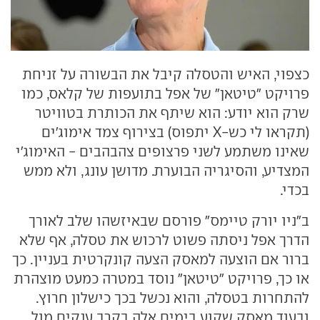
כצפוי, האיש והטסלה קיבל את הבשורה על זניחת
פרויקט "טיטאן" של אפל בתועפות של קלאס, כמו
שרק הוא יודע: הוא שיתף את הכותרת בטוויטר
(תקראו לי כש-X יתפוס) בצירוף צמד אימוג'ים
שאינו משתמע לשני פרצופים צהבהבים - האימוג'י
המצדיע, והסיגריה הבוערת. מדושן עונג, ולא ממש
בכדי.
ב"ניו יורק טיימס" פורסם שבאיזשהו שלב לאורך
הדרך אפל ניסתה פשוט לרכוש את טסלה, אף שלא
ברור אם הוצעה למאסק הצעה קונקרטית בעניין. כך
או כך, פרויקט "טיטאן" נוסד במטרה כמעט מוצהרת
להתחרות בטסלה, והוא נכשל בכך כישלון חרוץ.
ובעוד מאסק שקוע בימים אלה בקרב ענקים מול