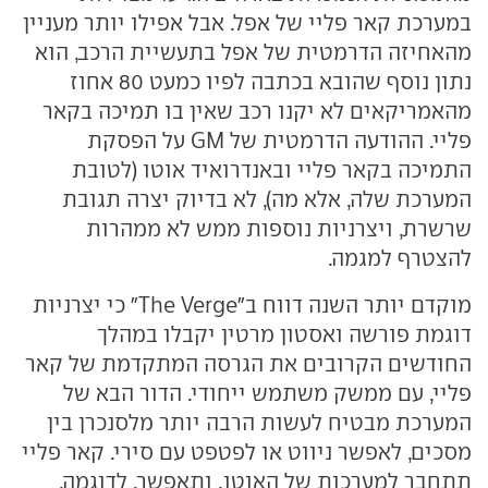
במערכת קאר פליי של אפל. אבל אפילו יותר מעניין
מהאחיזה הדרמטית של אפל בתעשיית הרכב, הוא
נתון נוסף שהובא בכתבה לפיו כמעט 80 אחוז
מהאמריקאים לא יקנו רכב שאין בו תמיכה בקאר
פליי. ההודעה הדרמטית של GM על הפסקת
התמיכה בקאר פליי ובאנדרואיד אוטו (לטובת
המערכת שלה, אלא מה), לא בדיוק יצרה תגובת
שרשרת, ויצרניות נוספות ממש לא ממהרות
להצטרף למגמה.
מוקדם יותר השנה דווח ב"The Verge" כי יצרניות
דוגמת פורשה ואסטון מרטין יקבלו במהלך
החודשים הקרובים את הגרסה המתקדמת של קאר
פליי, עם ממשק משתמש ייחודי. הדור הבא של
המערכת מבטיח לעשות הרבה יותר מלסנכרן בין
מסכים, לאפשר ניווט או לפטפט עם סירי. קאר פליי
תתחבר למערכות של האוטו, ותאפשר, לדוגמה,