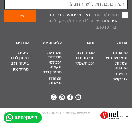
מאשר/ת את
תנאי השימוש
ומדיניות
הפרטיות
של iCar ומסכים/ה לקבל מכם
דברי פרסום.
אודות
תוכן
כלים ומידע
מדורים
מי אנחנו
מבחני רכב
השוואת
ליסינג
מכוניות
תנאי שימוש
חדשות רכב
מימון לרכב
רכב לפי
שאלות
רכב חשמלי
ביטוח רכב
תקציב
נפוצות
טרייד אין
מחירון רכב
דרושים
הצהרת
צור קשר
נגישות
כל הזכויות שמורות אי-קאר 2007 בע”מ
site by tq.soft
לייעוץ חינם