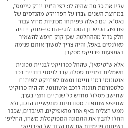
עליו את כל מה שהיה לו: לפי ה"ניו יורק טיימס",
במרוצת השנים עבדו על הפרויקט מהנדסים של
נאס"א, וגם כאלה שפיתחו מכוניות מרוץ עבור
פורשה. הכישרון הטכנולוגי-הנדסי-מחקרי היה
חלק גדול מההחלטה, שכן קוק חיפש להשאיר
טאלנטים באפל, והיה צריך למשוך אותם פנימה
באמצעות פרויקט מסקרן.
אלא ש"טיטאן", שהחל כפרויקט לבניית מכונית
חשמלית דמויית טסלה, עבר לניסוי בבניית רכב
אוטונומי דמוי וויימו ומשם לפרויקט לפיתוח
פלטפורמת תוכנה לרכב אוטונומי. זה היה פרוקיט
שחישב מסלול מחדש כל שנתיים וחצי בערך,
שחיפש שותפות מסורתיות מתעשיית הרכב, ולא
ממש הצליח באף אחד מהאפיקים. העובדים, שכבר
החלו להבין את התמונה המפוקסלת משהו, החליפו
בשיחות פנימיות את שם הקוד של הפרויקט,