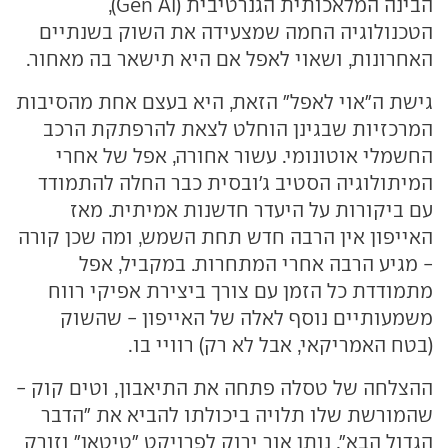
הבינה המלאכותית הגנרטיבית (Gen AI),
הטכנולוגיה החמה שמצעידה את השוק בשנתיים
האחרונות, ושאוי לאפל אם היא תישאר בה מאחור.
גישת ה"אוי לאפל" הזאת, היא בעצם אחת מהסיבות
המרכזיות שבגינן הוחלט לצאת להרפתקת הרכב
החשמלי אוטונומי. עשור אחורה, אפל של אחרי
המיתולוגיה הסטיב ג'ובסית כבר החלה להתמודד
עם ביקורות על היעדר חדשנות אמיתית. מאז
האייפון אין הרבה חדש תחת השמש, ומה שכן קורה
- מגיע הרבה אחרי המתחרות. במקביל, אפל
מתמודדת כל הזמן עם צורך ביצירת אפיקי רווח
משמעותיים נוסף לאלה של האייפון - שהשוק
(בטח האמריקאי, אבל לא רק) רוויי בו.
ההצלחה של טסלה פתחה את התיאבון, וטים קוק -
שהמורשת שלו תלויה ביכולתו להביא את "הדבר
הגדול הבא", נותן אור ירוק לפרויקט "טיטאן" וזורק