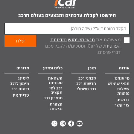
הירשמו לקבלת עדכונים ומבצעים בעולם הרכב
מאשר/ת את
תנאי השימוש
ומדיניות
הפרטיות
של iCar ומסכים/ה לקבל מכם
דברי פרסום.
אודות
תוכן
כלים ומידע
מדורים
מי אנחנו
מבחני רכב
השוואת
ליסינג
מכוניות
תנאי שימוש
חדשות רכב
מימון לרכב
רכב לפי
שאלות
רכב חשמלי
ביטוח רכב
תקציב
נפוצות
טרייד אין
מחירון רכב
דרושים
הצהרת
צור קשר
נגישות