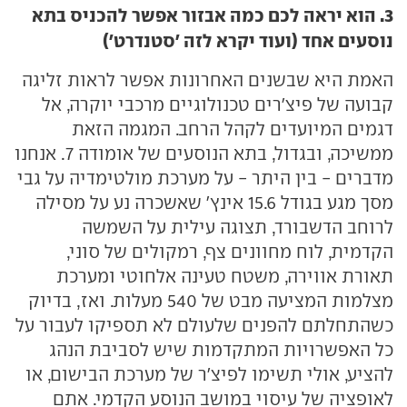
3. הוא יראה לכם כמה אבזור אפשר להכניס בתא
נוסעים אחד (ועוד יקרא לזה 'סטנדרט')
האמת היא שבשנים האחרונות אפשר לראות זליגה
קבועה של פיצ'רים טכנולוגיים מרכבי יוקרה, אל
דגמים המיועדים לקהל הרחב. המגמה הזאת
ממשיכה, ובגדול, בתא הנוסעים של אומודה 7. אנחנו
מדברים - בין היתר - על מערכת מולטימדיה על גבי
מסך מגע בגודל 15.6 אינץ' שאשכרה נע על מסילה
לרוחב הדשבורד, תצוגה עילית על השמשה
הקדמית, לוח מחוונים צף, רמקולים של סוני,
תאורת אווירה, משטח טעינה אלחוטי ומערכת
מצלמות המציעה מבט של 540 מעלות. ואז, בדיוק
כשהתחלתם להפנים שלעולם לא תספיקו לעבור על
כל האפשרויות המתקדמות שיש לסביבת הנהג
להציע, אולי תשימו לפיצ'ר של מערכת הבישום, או
לאופציה של עיסוי במושב הנוסע הקדמי. אתם