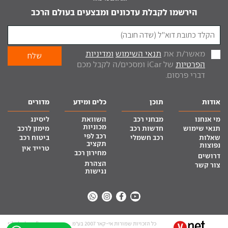
הירשמו לקבלת עדכונים ומבצעים בעולם הרכב
מאשר/ת את
תנאי השימוש
ומדיניות
הפרטיות
של iCar ומסכים/ה לקבל מכם
דברי פרסום.
אודות
תוכן
כלים ומידע
מדורים
מי אנחנו
מבחני רכב
השוואת
ליסינג
מכוניות
תנאי שימוש
חדשות רכב
מימון לרכב
רכב לפי
שאלות
רכב חשמלי
ביטוח רכב
תקציב
נפוצות
טרייד אין
מחירון רכב
דרושים
הצהרת
צור קשר
נגישות
כל הזכויות שמורות אי-קאר 2007 בע”מ
site by tq.soft