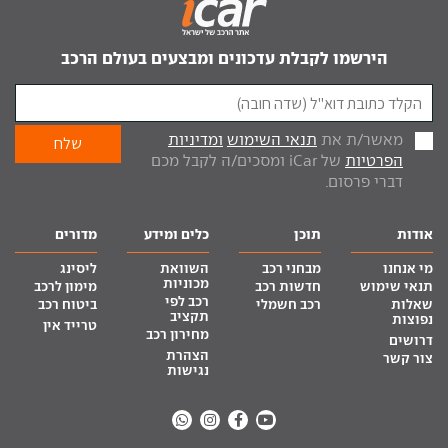
הירשמו לקבלת עדכונים ומבצעים בעולם הרכב
מאשר/ת את
תנאי השימוש
ומדיניות
הפרטיות
של iCar ומסכים/ה לקבל מכם
דברי פרסום.
אודות
תוכן
כלים ומידע
מדורים
מי אנחנו
מבחני רכב
השוואת
ליסינג
מכוניות
תנאי שימוש
חדשות רכב
מימון לרכב
רכב לפי
שאלות
רכב חשמלי
ביטוח רכב
תקציב
נפוצות
טרייד אין
מחירון רכב
דרושים
הצהרת
צור קשר
נגישות