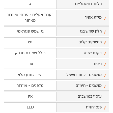
חלונות חשמליים
4
בקרת אקלים + פתחי איוורור
מיזוג אוויר
מאחור
חלון שמש בגג
גג שמש פנוראמי
חישוקים קלים
יש
בקרת שיוט
כולל שמירת מרחק
ריפוד
עור
מושבים - כוונון חשמלי
יש - כוונון מלא
מושבים - חימום
מלפנים + אוורור
עיסוי במושבים
אין
פנסי חזית
LED