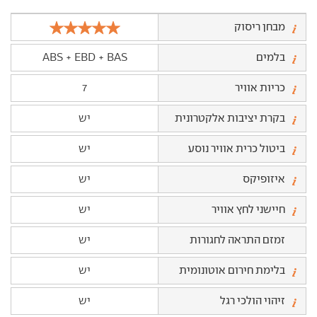
מבחן ריסוק
בלמים
ABS + EBD + BAS
כריות אוויר
7
בקרת יציבות אלקטרונית
יש
ביטול כרית אוויר נוסע
יש
איזופיקס
יש
חיישני לחץ אוויר
יש
זמזם התראה לחגורות
יש
בלימת חירום אוטונומית
יש
זיהוי הולכי רגל
יש