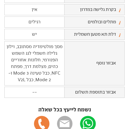
בקרת גלישה במדרון
אין
מתלים ובולמים
רגילים
דלת תא מטען חשמלית
יש
מסך מולטימדיה מסתובב, וילון
גלילה חשמלי לגג השמש
הפנורמי, חלונות אחוריים
אבזור נוסף
כהים, מצלמת דרך, מפתח
NFC, כבל טעינה Mode 3 ו-
Mode 2, כבל V2L
אבזור בתוספת תשלום
--
נשמח לייעץ בכל שאלה