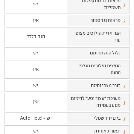
מראות צד מתקפלות
יש
חשמלית
מראות נגד סנוור
אין
הגה וידית הילוכים מצופי
הגה בלבד
עור
גלגל הגה מחומם
יש
החלפת הילוכים מגלגל
אין
ההגה
בורר מצבי נהיגה
יש
מערכת "עצור וסע" לדימום
אין
מנוע בעמידה
בלם יד חשמלי
יש + Auto Hold
תאורת אווירה
יש