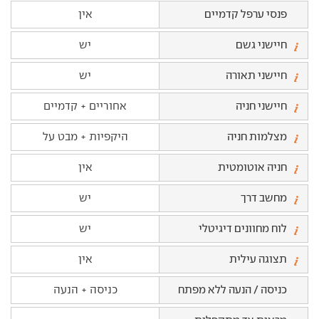
פנסי ערפל קדמיים
אין
חיישני גשם
יש
חיישני תאורה
יש
חיישני חניה
אחוריים + קדמיים
מצלמות חניה
היקפיות + מבט על
חניה אוטומטית
אין
מחשב דרך
יש
לוח מחוונים דיגיטלי
יש
תצוגה עילית
אין
כניסה / הנעה ללא מפתח
כניסה + הנעה