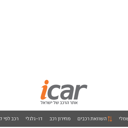
מלי
השוואת רכבים
מחירון רכב
דו-גלגלי
רכב לפי ק