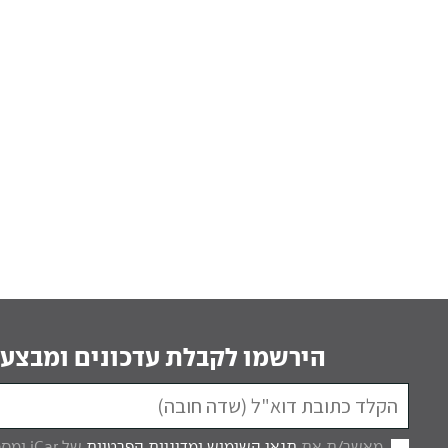
הירשמו לקבלת עדכונים ומבצעי
מאשר/ת את
תנאי השימוש
ומדיניות הפרטיות
של iCar ומסכים/ה לקבל מכם דברי פרסום.