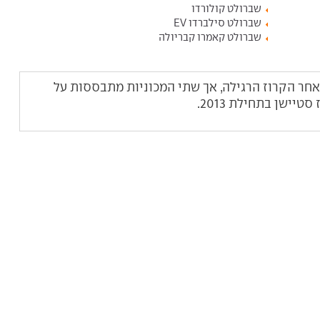
שברולט קולורדו
שברולט סילברדו EV
שברולט קאמרו קבריולה
ז סטיישן הושקה 3 שנים לאחר הקרוז הרגילה, אך שתי המכוניות מתבססות על
יישן בתחילת 2013.