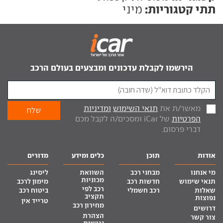
תתי קטגוריות:
מיני
הירשמו לקבלת עדכונים ומבצעים בעולם הרכב
מאשר/ת את
תנאי השימוש
ומדיניות
הפרטיות
של iCar ומסכים/ה לקבל מכם
דברי פרסום.
אודות
תוכן
כלים ומידע
מדורים
מי אנחנו
מבחני רכב
השוואת
ליסינג
מכוניות
תנאי שימוש
חדשות רכב
מימון לרכב
רכב לפי
שאלות
רכב חשמלי
ביטוח רכב
תקציב
נפוצות
טרייד אין
מחירון רכב
דרושים
הצהרת
צור קשר