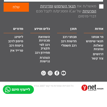
מאשר/ת את
תנאי השימוש
ומדיניות
הפרטיות
של iCar ומסכים/ה לקבל מכם
דברי פרסום.
אודות
תוכן
כלים ומידע
מדורים
מי אנחנו
מבחני רכב
השוואת
ליסינג
מכוניות
תנאי שימוש
חדשות רכב
מימון לרכב
רכב לפי
שאלות
רכב חשמלי
ביטוח רכב
תקציב
נפוצות
טרייד אין
מחירון רכב
דרושים
הצהרת
צור קשר
נגישות
כל הזכויות שמורות אי-קאר 2007 בע”מ
site by tq.soft
לייעוץ חינם