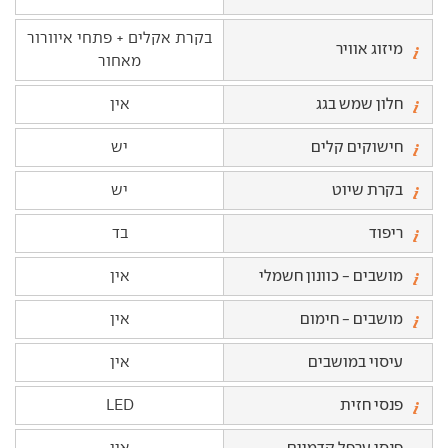
בקרת אקלים + פתחי איוורור
מיזוג אוויר
מאחור
חלון שמש בגג
אין
חישוקים קלים
יש
בקרת שיוט
יש
ריפוד
בד
מושבים - כוונון חשמלי
אין
מושבים - חימום
אין
עיסוי במושבים
אין
פנסי חזית
LED
פנסי ערפל קדמיים
אין