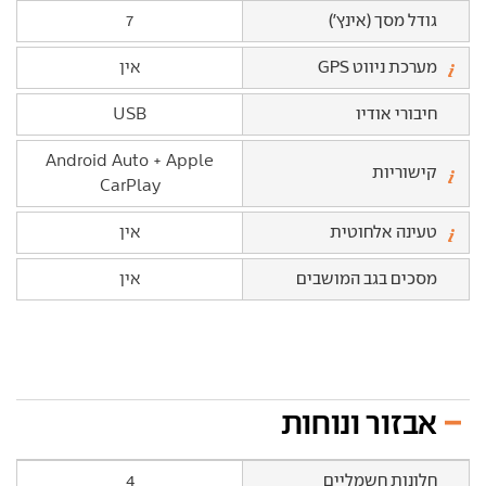
גודל מסך (אינץ')
7
מערכת ניווט GPS
אין
חיבורי אודיו
USB
Android Auto + Apple
קישוריות
CarPlay
טעינה אלחוטית
אין
מסכים בגב המושבים
אין
אבזור ונוחות
חלונות חשמליים
4