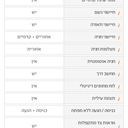
חיישני גשם
יש
חיישני תאורה
יש
חיישני חניה
אחוריים + קדמיים
מצלמות חניה
אחורית
חניה אוטומטית
אין
מחשב דרך
יש
לוח מחוונים דיגיטלי
אין
תצוגה עילית
אין
כניסה / הנעה ללא מפתח
כניסה + הנעה
מראות צד מתקפלות
יש