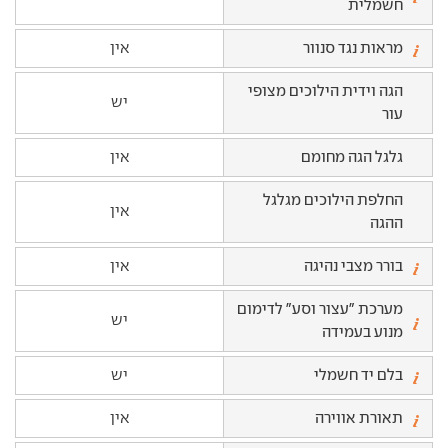
חשמלית
מראות נגד סנוור
אין
הגה וידית הילוכים מצופי
יש
עור
גלגל הגה מחומם
אין
החלפת הילוכים מגלגל
אין
ההגה
בורר מצבי נהיגה
אין
מערכת "עצור וסע" לדימום
יש
מנוע בעמידה
בלם יד חשמלי
יש
תאורת אווירה
אין