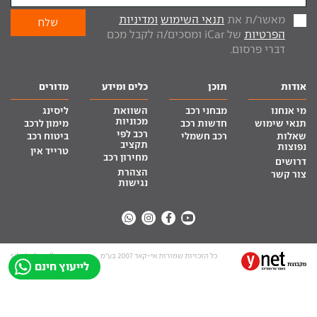
מאשר/ת את
תנאי השימוש
ומדיניות
הפרטיות
של iCar ומסכים/ה לקבל מכם
דברי פרסום.
אודות
תוכן
כלים ומידע
מדורים
מי אנחנו
מבחני רכב
השוואת
ליסינג
מכוניות
תנאי שימוש
חדשות רכב
מימון לרכב
רכב לפי
שאלות
רכב חשמלי
ביטוח רכב
תקציב
נפוצות
טרייד אין
מחירון רכב
דרושים
הצהרת
צור קשר
נגישות
כל הזכויות שמורות אי-קאר 2007 בע”מ
site by tq.soft
לייעוץ חינם