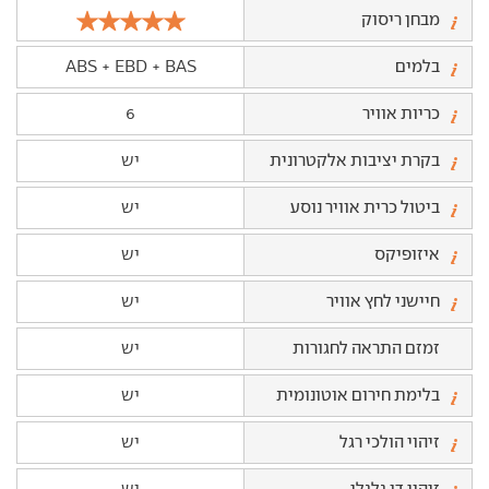
מבחן ריסוק
בלמים
ABS + EBD + BAS
כריות אוויר
6
בקרת יציבות אלקטרונית
יש
ביטול כרית אוויר נוסע
יש
איזופיקס
יש
חיישני לחץ אוויר
יש
זמזם התראה לחגורות
יש
בלימת חירום אוטונומית
יש
זיהוי הולכי רגל
יש
זיהוי דו גלגלי
יש