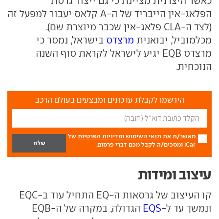
כאשר היצרנית מציינת כי גם ייצור גרסת
הפלאג-אין הייבריד של ה-A קלאס יעבור למפעל זה
(לצד ה-CLA פלאג-אין שכבר מיוצרת שם).
מכלמוביל, יבואנית
מרצדס
בישראל, נמסר כי
מרצדס EQB יגיע לישראל לקראת סוף השנה
הנוכחית.
הירשמו לקבלת עדכונים ומבצעים בעולם הרכב
מאשר/ת את
תנאי השימוש
ומדיניות הפרטיות
של
iCar ומסכים/ה לקבל מכם דברי פרסום.
עיצוב ומידות
קו העיצוב של גרסאות ה-EQ התחיל עוד ב-EQC
ונמשך עד ל-
EQS
הגדולה, במקרה של ה-EQB