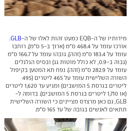
מידותיו של ה-EQB כמעט זהות לאלו של ה-
GLB
.
אורכו עומד על 468.4 ס"מ (ארוך ב-5 ס"מ), רוחבו
עומד על 183.4 ס"מ (זהה), גובהו עומד על 166.7 ס"מ
(גבוה ב-0.9, לא כולל מוטות גג) ובסיס הגלגלים
עומד על 282.9 ס"מ (זהה). נפח תא המטען בקיפול
השורה השלישית עומד על 465 ליטרים (495
ליטרים בגרסת 5 המושבים) ומגיע עד 1,620 ליטרים
(או 1,710 ליטרים בגרסת 5 המושבים). בדומה ל-
GLB, גם כאן מרצדס מציינים כי השורה השלישית
תתאים לאנשים בגובה של עד 165 ס"מ.