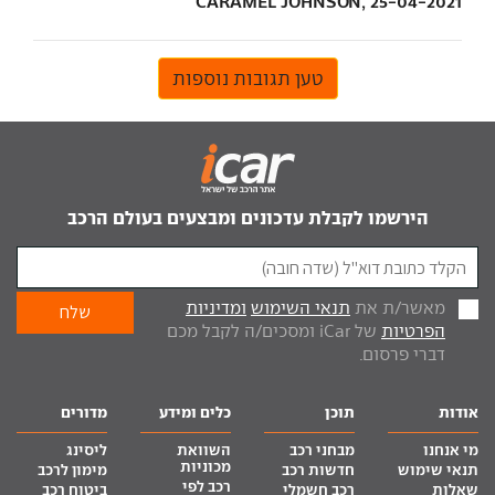
CARAMEL JOHNSON, 25-04-2021
טען תגובות נוספות
הירשמו לקבלת עדכונים ומבצעים בעולם הרכב
מאשר/ת את
תנאי השימוש
ומדיניות
הפרטיות
של iCar ומסכים/ה לקבל מכם
דברי פרסום.
אודות
תוכן
כלים ומידע
מדורים
מי אנחנו
מבחני רכב
השוואת
ליסינג
מכוניות
תנאי שימוש
חדשות רכב
מימון לרכב
רכב לפי
שאלות
רכב חשמלי
ביטוח רכב