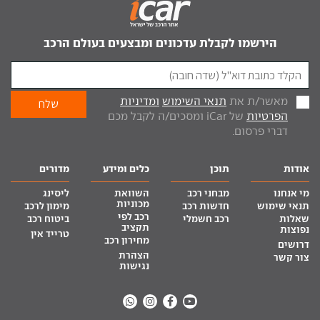
הירשמו לקבלת עדכונים ומבצעים בעולם הרכב
מאשר/ת את
תנאי השימוש
ומדיניות
הפרטיות
של iCar ומסכים/ה לקבל מכם
דברי פרסום.
אודות
תוכן
כלים ומידע
מדורים
מי אנחנו
מבחני רכב
השוואת
ליסינג
מכוניות
תנאי שימוש
חדשות רכב
מימון לרכב
רכב לפי
שאלות
רכב חשמלי
ביטוח רכב
תקציב
נפוצות
טרייד אין
מחירון רכב
דרושים
הצהרת
צור קשר
נגישות