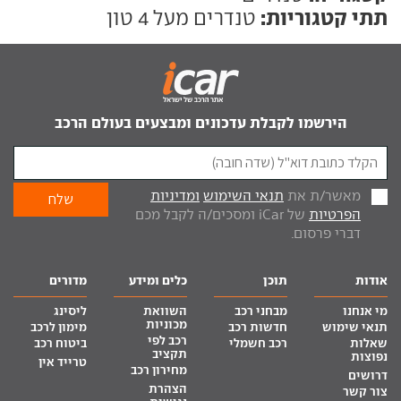
תתי קטגוריות:
טנדרים מעל 4 טון
הירשמו לקבלת עדכונים ומבצעים בעולם הרכב
מאשר/ת את
תנאי השימוש
ומדיניות
הפרטיות
של iCar ומסכים/ה לקבל מכם
דברי פרסום.
אודות
תוכן
כלים ומידע
מדורים
מי אנחנו
מבחני רכב
השוואת
ליסינג
מכוניות
תנאי שימוש
חדשות רכב
מימון לרכב
רכב לפי
שאלות
רכב חשמלי
ביטוח רכב
תקציב
נפוצות
טרייד אין
מחירון רכב
דרושים
הצהרת
צור קשר