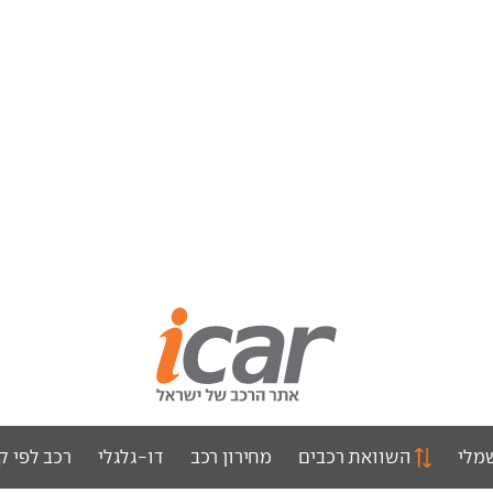
מלי
השוואת רכבים
מחירון רכב
דו-גלגלי
רכב לפי ק