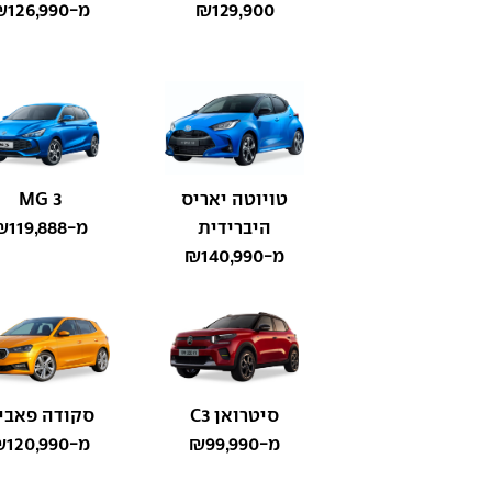
₪129,900
מ-₪126,990
טויוטה יאריס
MG 3
היברידית
מ-₪119,888
מ-₪140,990
סיטרואן C3
סקודה פאבי
מ-₪99,990
מ-₪120,990