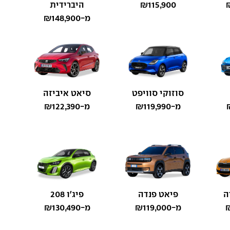
₪115,900
היברידית
מ-₪148,900
סוזוקי סוויפט
סיאט איביזה
מ-₪119,990
מ-₪122,390
ה
פיאט פנדה
פיג'ו 208
מ-₪119,000
מ-₪130,490