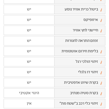
ביטול כרית אוויר נוסע
יש
איזופיקס
יש
חיישני לחץ אוויר
יש
זמזם התראה לחגורות
יש
בלימת חירום אוטונומית
יש
זיהוי הולכי רגל
יש
זיהוי דו גלגלי
יש
בקרת שיוט אדפטיבית
יש
בקרת סטיה מנתיב
היגוי אקטיבי
זיהוי כלי רכב ב"שטח מת"
אין