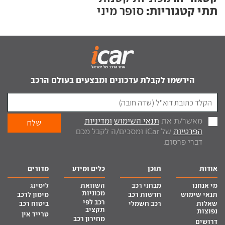
תתי קטגוריות:
סופר מיני
הירשמו לקבלת עדכונים ומבצעים בעולם הרכב
מאשר/ת את
תנאי השימוש
ומדיניות
הפרטיות
של iCar ומסכים/ה לקבל מכם
דברי פרסום.
אודות
תוכן
כלים ומידע
מדורים
מי אנחנו
מבחני רכב
השוואת
ליסינג
מכוניות
תנאי שימוש
חדשות רכב
מימון לרכב
רכב לפי
שאלות
רכב חשמלי
ביטוח רכב
תקציב
נפוצות
טרייד אין
מחירון רכב
דרושים