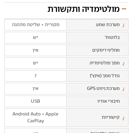
מולטימדיה ותקשורת
מערכת שמע
מקורית + שליטה מההגה
בלוטות'
יש
מחליף דיסקים
אין
מסך מולטימדיה
יש
גודל מסך (אינץ')
7
מערכת ניווט GPS
אין
חיבורי אודיו
USB
Android Auto + Apple
קישוריות
CarPlay