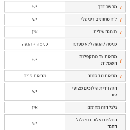
מחשב דרך
יש
לוח מחוונים דיגיטלי
יש
תצוגה עילית
אין
כניסה / הנעה ללא מפתח
כניסה + הנעה
מראות צד מתקפלות
יש
חשמלית
מראות נגד סנוור
מראות פנים
הגה וידית הילוכים מצופי
יש
עור
גלגל הגה מחומם
אין
החלפת הילוכים מגלגל
יש
ההגה