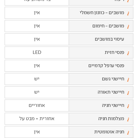
מושבים - כוונון חשמלי
אין
מושבים - חימום
אין
עיסוי במושבים
אין
פנסי חזית
LED
פנסי ערפל קדמיים
אין
חיישני גשם
יש
חיישני תאורה
יש
חיישני חניה
אחוריים
מצלמות חניה
אחורית + מבט על
חניה אוטומטית
אין