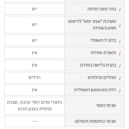
בורר מצבי נהיגה
יש
מערכת "עצור וסע" לדימום
יש
מנוע בעמידה
בלם יד חשמלי
יש
תאורת אווירה
אין
בקרת גלישה במדרון
אין
מתלים ובולמים
רגילים
דלת תא מטען חשמלית
אין
גימורי פנים דמוי קרבון, שבכה
אבזור נוסף
קדמית בצבע הרכב
אבזור בתוספת תשלום
--