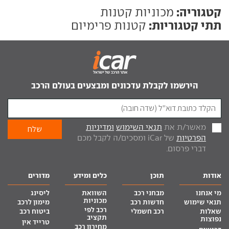
קטגוריה:
מכוניות קטנות
תתי קטגוריות:
קטנות פרימיום
הירשמו לקבלת עדכונים ומבצעים בעולם הרכב
מאשר/ת את
תנאי השימוש
ומדיניות
הפרטיות
של iCar ומסכים/ה לקבל מכם
דברי פרסום.
אודות
תוכן
כלים ומידע
מדורים
מי אנחנו
מבחני רכב
השוואת
ליסינג
מכוניות
תנאי שימוש
חדשות רכב
מימון לרכב
רכב לפי
שאלות
רכב חשמלי
ביטוח רכב
תקציב
נפוצות
טרייד אין
מחירון רכב