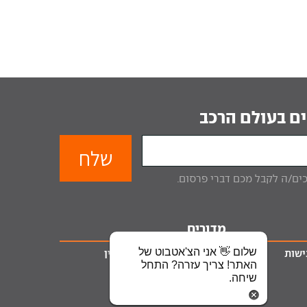
ם בעולם הרכב
מדורים
שלום 👋 אני הצ'אטבוט של
ישות
ליסינג
טרייד אין
האתר! צריך עזרה? התחל
מימון לרכב
שיחה.
ביטוח רכב