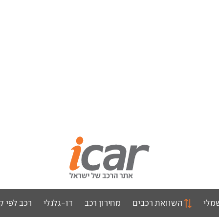
מלי
השוואת רכבים
מחירון רכב
דו-גלגלי
רכב לפי ק