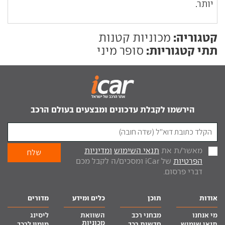
יותר.
קטגוריה:
מכוניות קטנות
תתי קטגוריות:
סופר מיני
הירשמו לקבלת עדכונים ומבצעים בעולם הרכב
מאשר/ת את
תנאי השימוש
ומדיניות
הפרטיות
של iCar ומסכים/ה לקבל מכם
דברי פרסום.
אודות
תוכן
כלים ומידע
מדורים
מי אנחנו
מבחני רכב
השוואת
ליסינג
מכוניות
תנאי שימוש
חדשות רכב
מימון לרכב