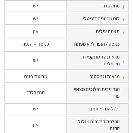
מחשב דרך
יש
לוח מחוונים דיגיטלי
יש
תצוגה עילית
אין
כניסה / הנעה ללא מפתח
כניסה + הנעה
מראות צד מתקפלות
יש
חשמלית
מראות נגד סנוור
מראות פנים
הגה וידית הילוכים מצופי
הגה בלבד
עור
גלגל הגה מחומם
יש
החלפת הילוכים מגלגל
אין
ההגה