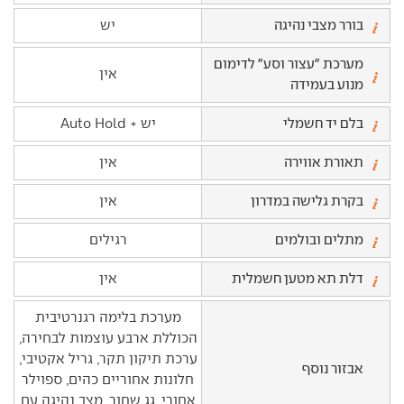
בורר מצבי נהיגה
יש
מערכת "עצור וסע" לדימום
אין
מנוע בעמידה
בלם יד חשמלי
יש + Auto Hold
תאורת אווירה
אין
בקרת גלישה במדרון
אין
מתלים ובולמים
רגילים
דלת תא מטען חשמלית
אין
מערכת בלימה רגנרטיבית
הכוללת ארבע עוצמות לבחירה,
ערכת תיקון תקר, גריל אקטיבי,
אבזור נוסף
חלונות אחוריים כהים, ספוילר
אחורי, גג שחור, מצב נהיגה עם