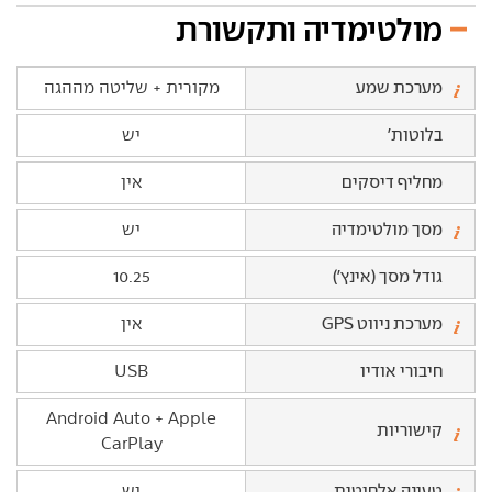
מולטימדיה ותקשורת
מערכת שמע
מקורית + שליטה מההגה
בלוטות'
יש
מחליף דיסקים
אין
מסך מולטימדיה
יש
גודל מסך (אינץ')
10.25
מערכת ניווט GPS
אין
חיבורי אודיו
USB
Android Auto + Apple
קישוריות
CarPlay
טעינה אלחוטית
יש