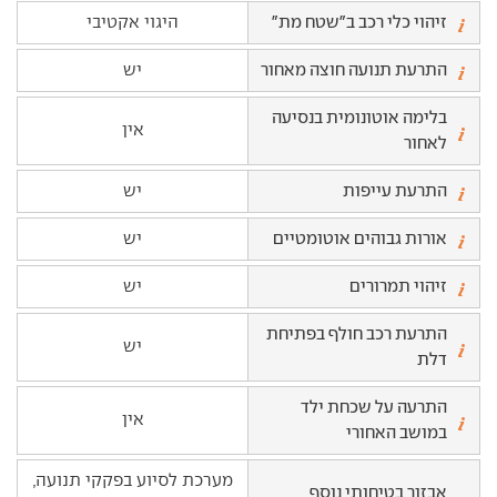
זיהוי כלי רכב ב"שטח מת"
היגוי אקטיבי
התרעת תנועה חוצה מאחור
יש
בלימה אוטונומית בנסיעה
אין
לאחור
התרעת עייפות
יש
אורות גבוהים אוטומטיים
יש
זיהוי תמרורים
יש
התרעת רכב חולף בפתיחת
יש
דלת
התרעה על שכחת ילד
אין
במושב האחורי
מערכת לסיוע בפקקי תנועה,
אבזור בטיחותי נוסף