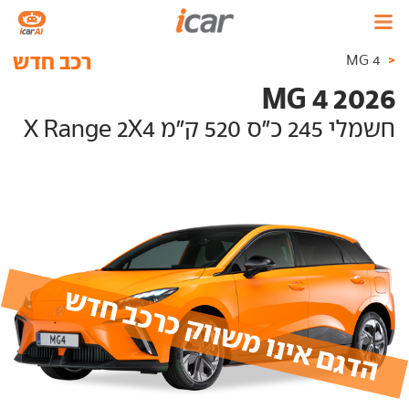
רכב חדש
<
MG 4
MG 4 2026
חשמלי 245 כ"ס 520 ק"מ X Range 2X4
הדגם אינו משווק כרכב חדש