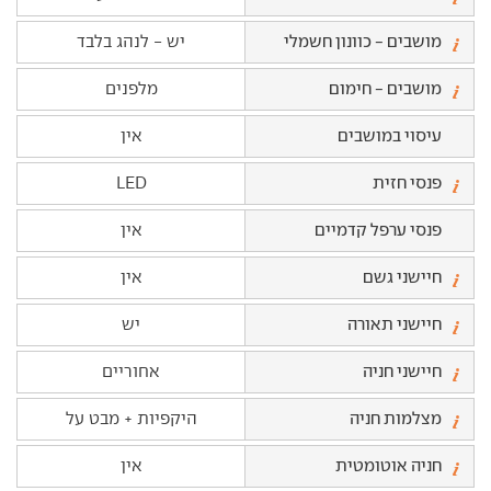
מושבים - כוונון חשמלי
יש - לנהג בלבד
מושבים - חימום
מלפנים
עיסוי במושבים
אין
פנסי חזית
LED
פנסי ערפל קדמיים
אין
חיישני גשם
אין
חיישני תאורה
יש
חיישני חניה
אחוריים
מצלמות חניה
היקפיות + מבט על
חניה אוטומטית
אין