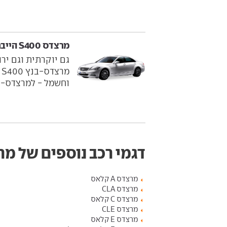
מרצדס S400 הייבריד ‏ 2010-2012
גם יוקרתית וגם ירו
מ
וחשמל - למרצדס-בנץ S קלאס הסטנדרטית. היא מצוייד
דגמי רכב נוספים של מ
מרצדס A קלאס
מרצדס CLA
מרצדס C קלאס
מרצדס CLE
מרצדס E קלאס