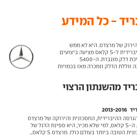
S40 הייבריד - כל המידע
תאנה הירוק של מרצדס. היא לא ממש
חסכונית ובכלל לא זולה אבל הגרסה ההיברידית ל-S קלאס מציעה ביצועים
משופרים ממנוע ה- 3.5 ובלי קנס של צריכת דלק מוגברת. ה-S400
 זוללת הדלק ונמכרה מאז בכמויות
S400 היא הגרסה ההיברידית, החסכונית והירוקה של מרצדס
S קלאס היוקרתית. ה-S קלאס, למי שלא מכיר, היא ספינת הדגל של
ת הטובה ביותר בעולם כולו. מרצדס S קלאס...