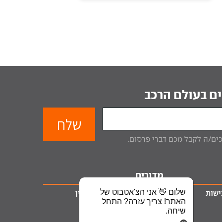
ם בעולם הרכב
מדורים
שלום 👋 אני הצ'אטבוט של
ישות
ליסינג
טרייד אין
האתר! צריך עזרה? התחל
מימון לרכב
שיחה.
ביטוח רכב