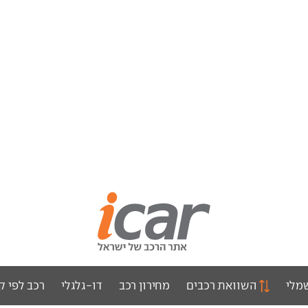
מלי
השוואת רכבים
מחירון רכב
דו-גלגלי
רכב לפי ק