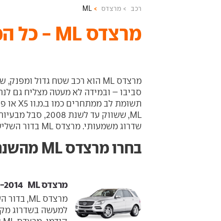
רכב
מרצדס
ML
מרצדס ML - כל המידע והדגמים
מרצדס
ML
הוא רכב שטח גדול ומפנק, 
סביבו – ובמידה לא מעטה מצליח גם לנ
תשומת לב ממתחרים כמו ב.מ.וו
X5
או פו
ML
, ששווק עד לשנת 8
שדרוג משמעותי. מרצדס
ML
בדור השלישי
בחרו מרצדס ML מהשנתון הרצוי
מרצדס ML ‏ 2012-2014
מרצדס ML,
למעשה בשדרוג מקיף