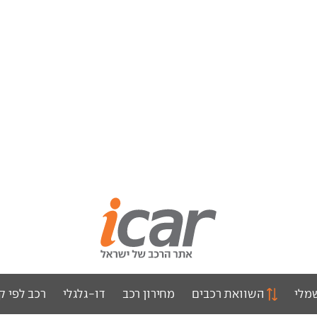
מלי
השוואת רכבים
מחירון רכב
דו-גלגלי
רכב לפי ק