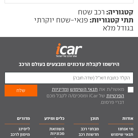
קטגוריה:
רכב שטח
תתי קטגוריות:
פנאי-שטח יוקרתי
בגודל מלא
הירשמו לקבלת עדכונים ומבצעים בעולם הרכב
מאשר/ת את
תנאי השימוש
ומדיניות
הפרטיות
של iCar ומסכים/ה לקבל מכם
דברי פרסום.
אודות
תוכן
כלים ומידע
מדורים
מי אנחנו
מבחני רכב
השוואת
ליסינג
מכוניות
תנאי שימוש
חדשות רכב
מימון לרכב