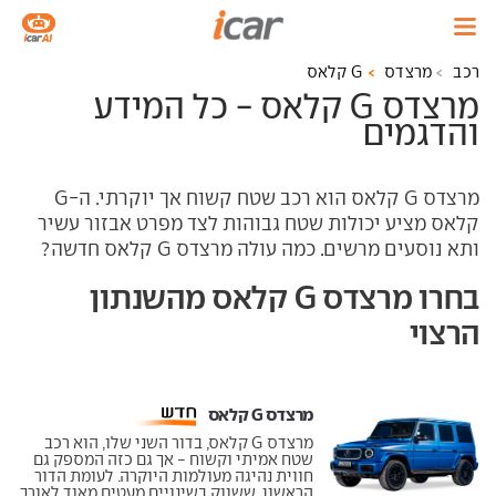
רכב
מרצדס
G קלאס
מרצדס G קלאס - כל המידע
והדגמים
מרצדס G קלאס הוא רכב שטח קשוח אך יוקרתי. ה-G
קלאס מציע יכולות שטח גבוהות לצד מפרט אבזור עשיר
ותא נוסעים מרשים. כמה עולה מרצדס G קלאס חדשה?
בחרו מרצדס G קלאס מהשנתון
הרצוי
מרצדס G קלאס ‏
מרצדס G קלאס, בדור השני שלו, הוא רכב
שטח אמיתי וקשוח - אך גם כזה המספק גם
חווית נהיגה מעולמות היוקרה. לעומת הדור
הראשון, ששווק בשינויים מעטים מאוד לאורך