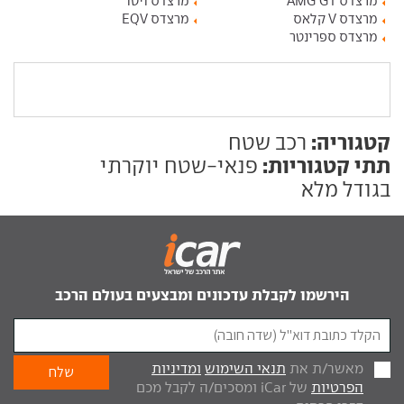
מרצדס AMG GT
מרצדס ויטו
מרצדס V קלאס
מרצדס EQV
מרצדס ספרינטר
קטגוריה:
רכב שטח
תתי קטגוריות:
פנאי-שטח יוקרתי
בגודל מלא
הירשמו לקבלת עדכונים ומבצעים בעולם הרכב
מאשר/ת את
תנאי השימוש
ומדיניות
הפרטיות
של iCar ומסכים/ה לקבל מכם