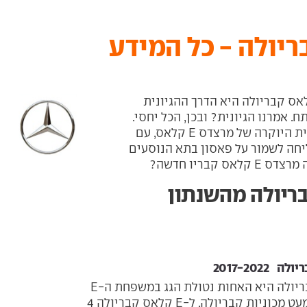
ס קבריולה - כל המידע
שבים על זה, כנראה שמרצדס E קלאס קבריולה היא הדרך ההגיונית
 גג נפתח. אמרנו הגיונית? ובכן, הכל יחסי.
מרצדס E קלאס קבריולט מציעה את חווית היוקרה של מרצדס E קלאס, עם
ליחה לשמור על פאסון בתא הנוסעים
קבריו חדשה?
 קלאס קבריולה מהשנתון
מרצדס E קלאס קבריולה היא האחות נטולת הגג במשפחת ה-E
קלאס. בניגוד ללא מעט מכוניות קבריולה, ל-E קלאס קבריולה 4