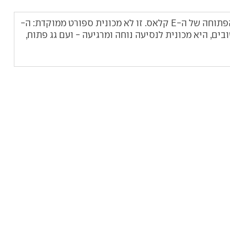
מרצדס E קלאס קבריולה היא הגרסה הפתוחה של ה-E קלאס. זו לא מכונית ספורט ממוקדת: ה-
בים, היא מכונית לנסיעה נוחה ומרגיעה - ועם גג פתוח,