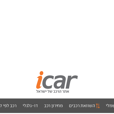
מלי
השוואת רכבים
מחירון רכב
דו-גלגלי
רכב לפי ק