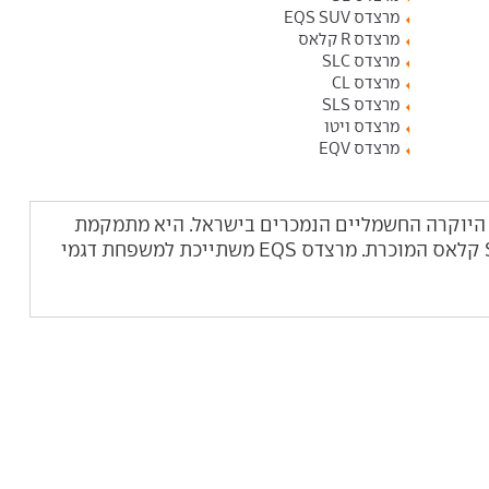
מרצדס EQS SUV
מרצדס R קלאס
מרצדס SLC
מרצדס CL
מרצדס SLS
מרצדס ויטו
מרצדס EQV
ת רכבי היוקרה החשמליים הנמכרים בישראל. היא מתמקמת
בקצה העליון של דגמי מרצדס, לצד ה-S קלאס המוכרת. מרצדס EQS משתייכת למשפחת דגמי