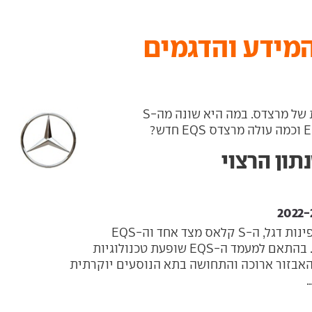
מרצדס EQS היא ספינת הדגל החשמלית של מרצדס. במה היא שונה מה-S
למרצדס יש שתי ספינות דגל, ה-S קלאס מצד אחד וה-EQS
החשמלית מצד שני. בהתאם למעמד ה-EQS שופעת טכנולוגיות
אבזור ארוכה והתחושה בתא הנוסעים יוקרתית
.