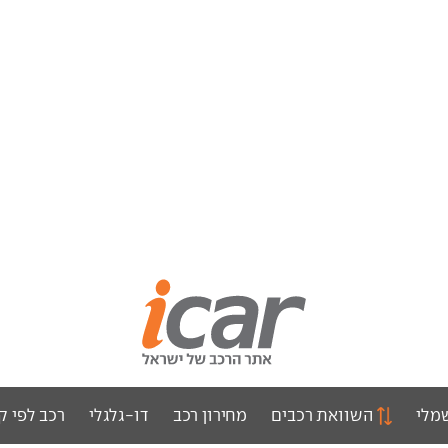
מלי
השוואת רכבים
מחירון רכב
דו-גלגלי
רכב לפי ק