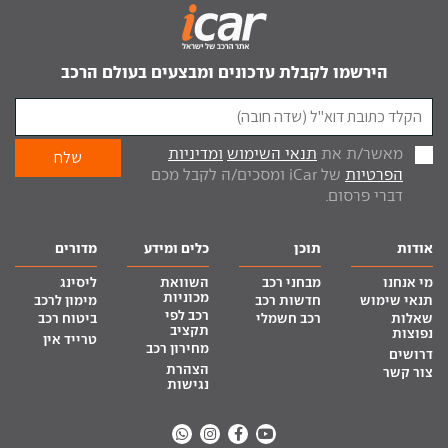
הירשמו לקבלת עדכונים ומבצעים בעולם הרכב
מאשר/ת את
תנאי השימוש
ומדיניות
הפרטיות
של iCar ומסכים/ה לקבל מכם
דברי פרסום.
אודות
תוכן
כלים ומידע
מדורים
מי אנחנו
מבחני רכב
השוואת
ליסינג
מכוניות
תנאי שימוש
חדשות רכב
מימון לרכב
רכב לפי
שאלות
רכב חשמלי
ביטוח רכב
תקציב
נפוצות
טרייד אין
מחירון רכב
דרושים
הצהרת
צור קשר
נגישות