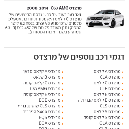
מרצדס C63 AMG ‏ 2008-2014
זאב רעב בעור של כבש. גרסת הביצועים של
מרצדס C קלאס היא מכונית חורכת אספלט.
מלפנים שוכן מנוע V8 עצום בנפח 6.2 ליטר
המפיק נתון מעורר פלצות של 457 כ"ס (ה-6.3
שמופיע בשם - מכוח המסורת)....
דגמי רכב נוספים של מרצדס
מרצדס A קלאס
מרצדס A קלאס סדאן
מרצדס CLA
מרצדס B קלאס
מרצדס C קלאס
מרצדס C קלאס קופה
מרצדס CLE
מרצדס C63 AMG
מרצדס E קלאס
מרצדס E קלאס קופה
מרצדס E קלאס קבריולה
מרצדס EQE
מרצדס CLS
מרצדס CLS שוטינג ברייק
מרצדס S קלאס
מרצדס S400 הייבריד
מרצדס S קלאס קופה
מרצדס EQS
מרצדס GLA
מרצדס EQA