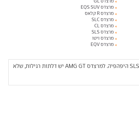
מרצדס GL
מרצדס EQS SUV
מרצדס R קלאס
מרצדס SLC
מרצדס CL
מרצדס SLS
מרצדס ויטו
מרצדס EQV
מרצדס AMG GT היא מחליפתה של ה-SLS היפהפיה. למרצדס AMG GT יש דלתות רגילות, שלא