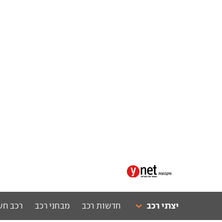
יצרני רכב
חדשות רכב
מבחני רכב
רכב חש