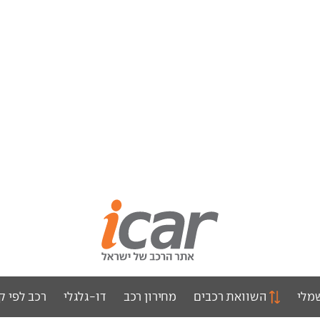
מלי
השוואת רכבים
מחירון רכב
דו-גלגלי
רכב לפי ק