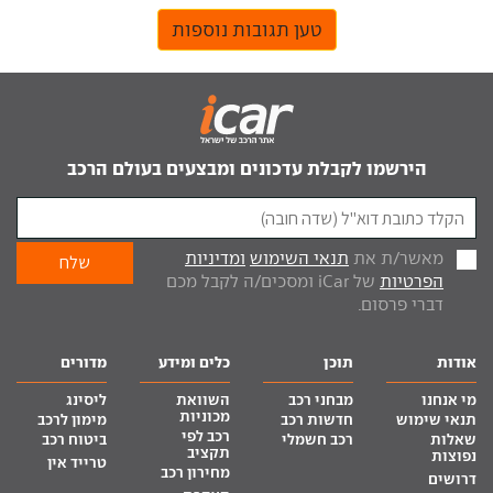
טען תגובות נוספות
הירשמו לקבלת עדכונים ומבצעים בעולם הרכב
מאשר/ת את
תנאי השימוש
ומדיניות
הפרטיות
של iCar ומסכים/ה לקבל מכם
דברי פרסום.
אודות
תוכן
כלים ומידע
מדורים
מי אנחנו
מבחני רכב
השוואת
ליסינג
מכוניות
תנאי שימוש
חדשות רכב
מימון לרכב
רכב לפי
שאלות
רכב חשמלי
ביטוח רכב
תקציב
נפוצות
טרייד אין
מחירון רכב
דרושים