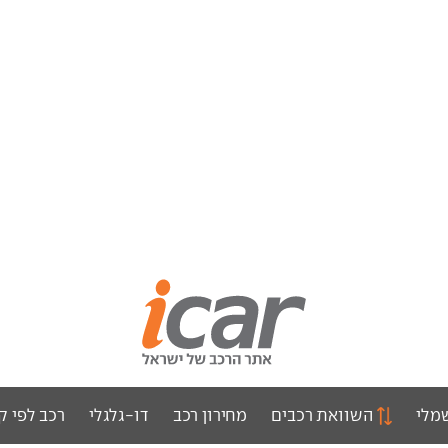
מלי
השוואת רכבים
מחירון רכב
דו-גלגלי
רכב לפי ק