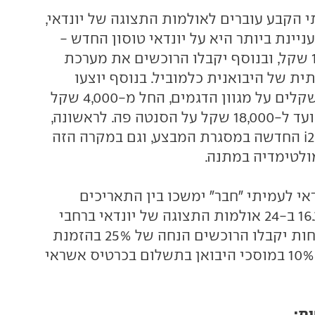
הקבע עוברים לאולמות התצוגה של יונדאי,
יינת ביותר היא על יונדאי טוסון החדש -
שימכר ב-135,900 שקל, ובנוסף יקבלו הרוכשים את מערכת
ת של היבואנית כלמוביל. בנוסף יוצעו
הנחות של אלפי שקלים על מגוון הדגמים, החל מ-4,000 שקל
על ה-i10 הקטנה ועד ל-18,000 שקל על הסנטה פה. לראשונה,
תוצע גם יונדאי i20 החדשה במסגרת המבצע, וגם במקרה הזה
ולטימדיה במתנה.
אי לעמיתי "חבר" ימשכו בין התאריכים
15.1.2016 - 16.2.2016 ב-24 אולמות התצוגה של יונדאי ברחבי
הארץ. בנוסף להנחות יקבלו הרוכשים הנחה של 25% בהזמנת
אבזור, והנחה של 10% במוסכי היבואן בתשלום בכרטיס אשראי
ות: