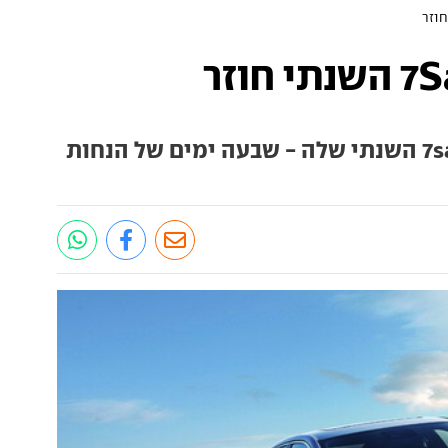
שברולט מחזירה את מבצע 7sale השנתי שלה - שבעה ימים של הנחות