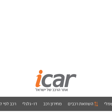
מלי
השוואת רכבים
מחירון רכב
דו-גלגלי
רכב לפי ק