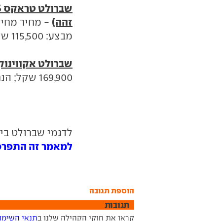
זהה)
מבצע: 115,500 שקל.
שברולט אקווינוקס LS מנוע 2.4 ליט
169,900 שקל; הנחה: 9,000 שקל; מחיר מבצע: 160,900 שקל.
לדגמי שברולט בי
למאמר זה התפרסמו 0 תג
הוספת תגובה
תגובות
קראו את חוקי הקהילה שלנו ב
תנאי השימו