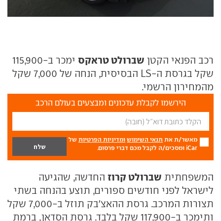
שברולט טראקס
רכב הפנאי הקטן
ימכר ב-115,900
שקל בגרסת ה-LS הבסיסית, הנחה של 7,000 שקל
מהמחירון הרשמי.
הירשמו לקבלת עדכונים ומבצעים בעולם הרכב
מאשר/ת את
תנאי השימוש
ומדיניות הפרטיות
של
iCar ומסכים/ה לקבל מכם דברי פרסום.
שברולט קרוז
המשפחתית
החדשה, שהגיעה
לישראל לפני חודשים ספורים, תוצע בהנחה בשתי
תצורות המרכב. גרסת ההאצ'בק תוזל ב-7,000 שקל
ותימכר ב-117,900 שקל בלבד. גרסת הסדאן, ברמת