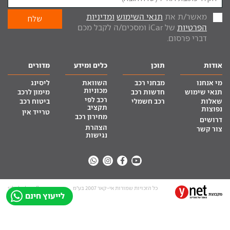
מאשר/ת את
תנאי השימוש
ומדיניות
הפרטיות
של iCar ומסכים/ה לקבל מכם
דברי פרסום.
אודות
תוכן
כלים ומידע
מדורים
מי אנחנו
מבחני רכב
השוואת
ליסינג
מכוניות
תנאי שימוש
חדשות רכב
מימון לרכב
רכב לפי
שאלות
רכב חשמלי
ביטוח רכב
תקציב
נפוצות
טרייד אין
מחירון רכב
דרושים
הצהרת
צור קשר
נגישות
כל הזכויות שמורות אי-קאר 2007 בע”מ
site by tq.soft
לייעוץ חינם