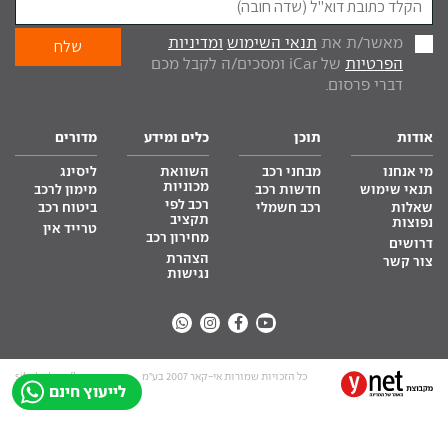
מאשר/ת את
תנאי השימוש
ומדיניות
הפרטיות
של iCar ומסכים/ה לקבל מכם
דברי פרסום.
אודות
תוכן
כלים ומידע
מדורים
מי אנחנו
מבחני רכב
השוואת
ליסינג
מכוניות
תנאי שימוש
חדשות רכב
מימון לרכב
רכב לפי
שאלות
רכב חשמלי
ביטוח רכב
תקציב
נפוצות
טרייד אין
מחירון רכב
דרושים
הצהרת
צור קשר
נגישות
כל הזכויות שמורות אי-קאר 2007 בע”מ
site by tq.soft
לייעוץ חינם