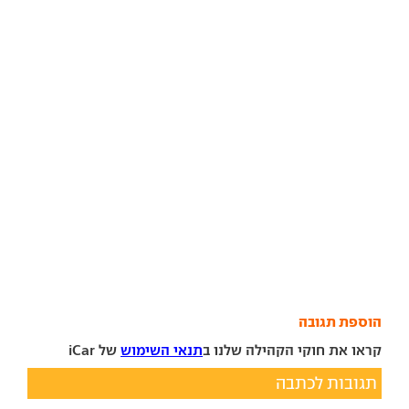
הוספת תגובה
קראו את חוקי הקהילה שלנו ב
תנאי השימוש
של iCar
תגובות לכתבה