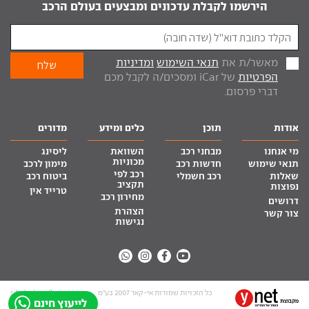
הירשמו לקבלת עדכונים ומבצעים בעולם הרכב
מאשר/ת את
תנאי השימוש
ומדיניות
הפרטיות
של iCar ומסכים/ה לקבל מכם
דברי פרסום.
אודות
תוכן
כלים ומידע
מדורים
מי אנחנו
מבחני רכב
השוואת
ליסינג
מכוניות
תנאי שימוש
חדשות רכב
מימון לרכב
רכב לפי
שאלות
רכב חשמלי
ביטוח רכב
תקציב
נפוצות
טרייד אין
מחירון רכב
דרושים
הצהרת
צור קשר
נגישות
כל הזכויות שמורות אי-קאר 2007 בע”מ
site by tq.soft
לייעוץ חינם