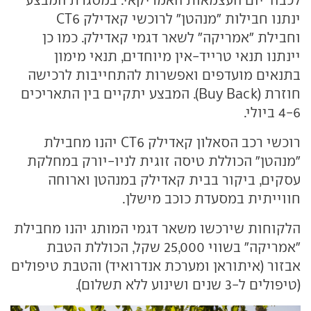
ינתנו חבילות "מנהטן" לרוכשי קאדילק CT6
וחבילת "אמריקה" לשאר דגמי קאדילק. כמו כן
יינתנו תנאי טרייד-אין מיוחדים, תנאי מימון
בתנאים מועדפים ואפשרות להתחייבות לרכישה
חוזרת (Buy Back). המבצע יתקיים בין התאריכים
4-6 ביולי.
רוכשי רכב הסאלון קאדילק CT6 יהנו מחבילת
"מנהטן" הכוללת טיסה זוגית לניו-יורק במחלקת
עסקים, ביקור בבית קאדילק במנהטן וארוחה
חווייתית במסעדת כוכב מישלן.
הלקוחות שירכשו משאר דגמי המותג יהנו מחבילת
"אמריקה" בשווי 25,000 שקל, הכוללת הטבת
אבזור (איתוראן ומערכת אנדרואיד) והטבת טיפולים
(טיפולים ל-3 שנים ושינוע ללא תשלום).