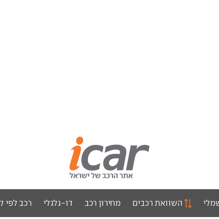
מלי
השוואת רכבים
מחירון רכב
דו-גלגלי
רכב לפי ק