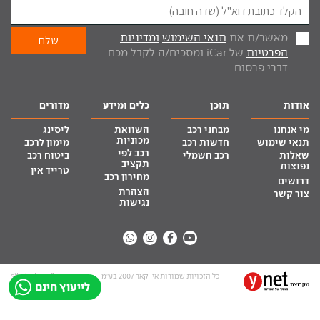
מאשר/ת את
תנאי השימוש
ומדיניות
הפרטיות
של iCar ומסכים/ה לקבל מכם
דברי פרסום.
אודות
תוכן
כלים ומידע
מדורים
מי אנחנו
מבחני רכב
השוואת
ליסינג
מכוניות
תנאי שימוש
חדשות רכב
מימון לרכב
רכב לפי
שאלות
רכב חשמלי
ביטוח רכב
תקציב
נפוצות
טרייד אין
מחירון רכב
דרושים
הצהרת
צור קשר
נגישות
כל הזכויות שמורות אי-קאר 2007 בע”מ
site by tq.soft
לייעוץ חינם