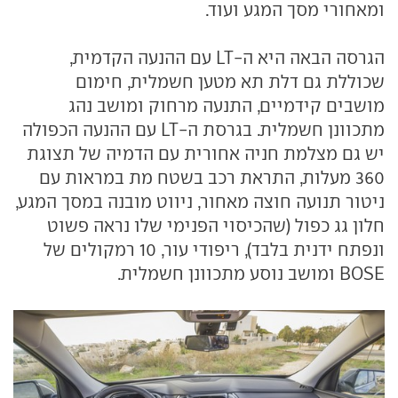
ומאחורי מסך המגע ועוד.
הגרסה הבאה היא ה-LT עם ההנעה הקדמית,
שכוללת גם דלת תא מטען חשמלית, חימום
מושבים קידמיים, התנעה מרחוק ומושב נהג
מתכוונן חשמלית. בגרסת ה-LT עם ההנעה הכפולה
יש גם מצלמת חניה אחורית עם הדמיה של תצוגת
360 מעלות, התראת רכב בשטח מת במראות עם
ניטור תנועה חוצה מאחור, ניווט מובנה במסך המגע,
חלון גג כפול (שהכיסוי הפנימי שלו נראה פשוט
ונפתח ידנית בלבד), ריפודי עור, 10 רמקולים של
BOSE ומושב נוסע מתכוונן חשמלית.