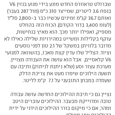
שברולט טראוורס החדש מונע בידי מנוע בנזין V6
בנפח 3.6 ליטרים, שמייצר 310 כ"ס (מול 287 בעבר)
ואותם 36.7 קג"מ זמינים עכשיו כבר ב-2,800 סל"ד
(לעומ 3,400 בדור הקודם). הכוח הזה בהחלט
מספיק, ואפילו יותר מכך. הוא מאיץ בנחישות,
עוקף בקלילות ומשייט במהירויות שלילה כאילו לא
מדובר בלוויתן במשקל של 2.1 טון לפני נוסעים
וציוד. הצליל שלו עדין קצת מאכז, בהשוואה למנועי
V6 קלאסיים, אבל הוא עושה את העבודה מצויין.
מערכת עצור וסע (שלא ניתנת לניתוק) ותיבה עם
תשעה הילוכים שיפרו מעט את צריכת הדלק
שעמדה במבחן התובעני על 7.1 ק"מ לליטר.
נציין גם כי תיבת ההילוכים החדשה עושה עבודה
טובה ומדוייקת מבעבר. ההילוכים עוברים היטב
ומהר, אם כי מיקום בורר ההילוכים הידני על ידית
ההילוכים אינו מוצלח.