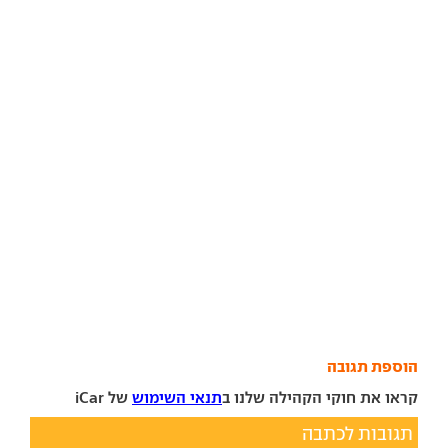
הוספת תגובה
קראו את חוקי הקהילה שלנו ב
תנאי השימוש
של iCar
תגובות לכתבה