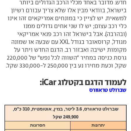
חדש. מדובר באחד מכלי הרכב הגדולים ביותר
בישראל, בוודאי מבין אלו שלא צריך עבורם רשיון
למשאית. יש לציין כי במונחים אמריקאים זהו אינו
כלי רכב עצום; יש לו שני אחים גדולים ממנו
(ובהרבה). אבל בישראל זהו רכב פנאי אמריקאי
מגודל, קרוסאובר בגודל XXL עם שבעה או שמונה
מקומות ישיבה ואבזור רב. הדגם החדש ויתר על
גרסת כניסה במחיר "השווה לכל נפש" של 220,000
שקל, וכעת מחירו נע בין 250,000 ל-330,000 שקל.
לעמוד הדגם בקטלוג iCar:
שברולט טראוורס
שברולט טראוורס
, 3.6 ליטר, בנזין, אוטומטית,
310 כ"ס,
249,900
שקל
יתרונות
חסרונות