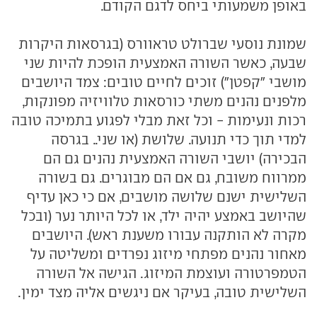
באופן משמעותי ביחס לדגם הקודם.
שמונת נוסעי שברולט טראוורס (בגרסאות היקרות
שבעה, כאשר השורה האמצעית הופכת להיות שני
מושבי "קפטן") זוכים לחיים טובים: צמד היושבים
מלפנים נהנים משתי כורסאות טלוויזיה מפונקות,
רכות ונעימות - וכל זאת מבלי לפגוע בתמיכה טובה
למדי תוך כדי תנועה. שלושת (או שני.. בגרסה
הבכירה) יושבי השורה האמצעית נהנים גם הם
ממרווח משובח, גם אם הם מבוגרים. גם בשורה
השלישית ישנם שלושה מושבים, אם כי כאן עדיף
שהיושב באמצע יהיה ילד, או לכל היותר נער (ובכל
מקרה לא הותקנה עבורו משענת ראש). היושבים
מאחור נהנים מפתחי מיזוג נפרדים ומשליטה על
הטמפרטורה ועוצמת המיזוג. הגישה אל השורה
השלישית טובה, בעיקר אם ניגשים אליה מצד ימין.