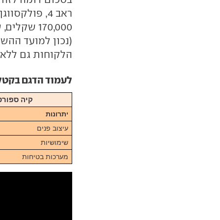
ראב 4, פולקס
(נכון למועד ההש
הלקוחות גם ללא 
לעמוד הדגם בקטלוג ar
קיה ספורטז', 1.6 טורבו-בנזין, 180 כ"ס, מ-
יתרונות
עיצוב פנים
שימושיות
מערכות בטיחות