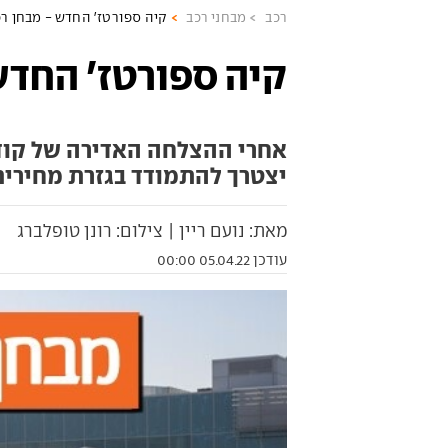
רכב
מבחני רכב
קיה ספורטז' החדש - מבחן רכ
קיה ספורטז' החדש
אחרי ההצלחה האדירה של קודמ
יצטרך להתמודד בגזרת מחירים
מאת: נועם ריין | צילום: רונן טופלברג
עודכן 05.04.22 00:00