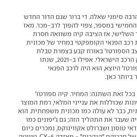
 הרבה סימני שאלה. די ברור שגם הדור החדש
החמישי במספר, צפוי להפוך לרב-מכר. מאז
ר השלישי, אז הציבה קיה משוואה חסרת
רכב הפנאי הקומפקטי במחיר של מכונית
ב הספורטז' באורח קבע בצמרת טבלת
המכירות של שוק הרכב הישראלי. אפילו ב-2021, שנתו
טז' היוצא, הוא היה לרכב הפנאי
ביותר כאן.
בכל זאת השתנה: המחיר. קיה ספורטז'
נות שכוללות את ענייני המלאי, רמת המוצר
ת, כבר לא עולה כמו מכונית משפחתית. הוא
ה שעבר את התהליך הזה; גם ג'יפונים כמו
דאי טוסון ושברולט אקווינוקס, נמכרים כיום
בסכום דומה לזה של חבריהם "היקרים" - מאזדה CX-5, טויוטה