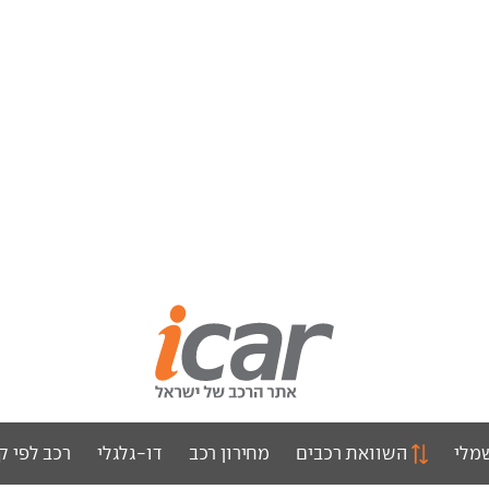
מלי
השוואת רכבים
מחירון רכב
דו-גלגלי
רכב לפי ק