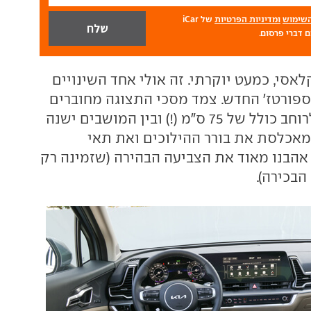
השימוש
ומדיניות הפרטיות
של iCar
 דברי פרסום.
אסי, כמעט יוקרתי. זה אולי אחד השינויים
ספורטז' החדש. צמד מסכי התצוגה מחוברים
ביניהם ומגיעים לרוחב כולל של 75 ס"מ (!) ובין המושבים ישנה
אכלסת את בורר ההילוכים ואת תאי
 אהבנו מאוד את הצביעה הבהירה (שזמינה רק
הבכירה).