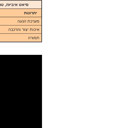
סיאט איביזה, טורבו-בנזין 1.0 ליטר, 110 כ"
יתרונות
מערכת הנעה
איכות יצור והרכבה
תמורה