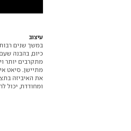
עיצוב
במשך שנים רבות ה
כיום, בהבנה שעם 
מתקרבים יותר ויו
מתיישן. סיאט איב
את האיביזה בתצו
ומחודדת, יכול ל