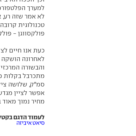
למערך הפלטפורמו
לא אמר שזה רע, א
טכנולוגית קרובה
פולקסווגן - פולקס
כעת אנו חיים לצי
לאחרונה הושקה ב
והבשורה המרכזית
סמ"ק, שלושה צילי
אפשר לציין מגדש
מחיר נמוך מאוד 
לעמוד הדגם בקטלוג ar
סיאט איביזה