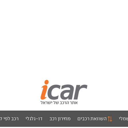
מלי
השוואת רכבים
מחירון רכב
דו-גלגלי
רכב לפי ק