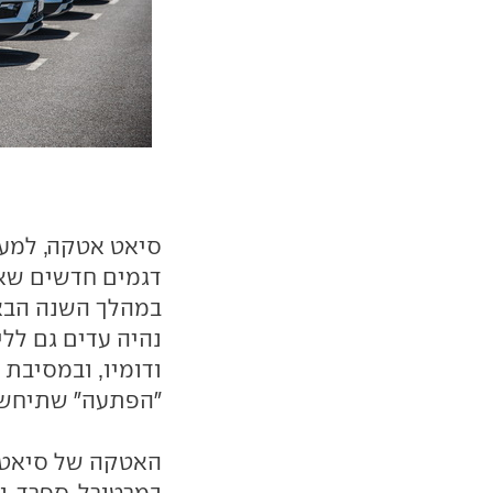
סיאט אטקה, למע
במהלך השנה הבאה
נהיה עדים גם ללי
ודומיו, ובמסיבת
"הפתעה" שתיחשף
האטקה של סיאט ת
במרטורל, ספרד, 