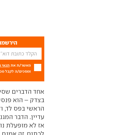
הירשמו 
מאשר/ת את
תנאי 
ומסכים/ה לקבל מכם
אחד הדברים שסיא
בצדק – הוא פנסי
הראשי בפס לד, ו
עדיין. הדבר המג
אז לא מופעלת נו
לכתום. זה אמנם 