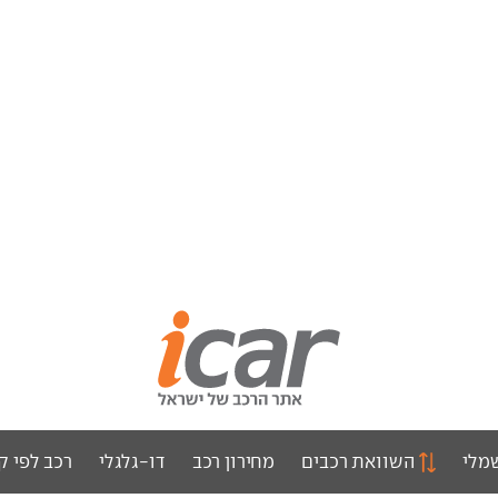
מלי
השוואת רכבים
מחירון רכב
דו-גלגלי
רכב לפי ק