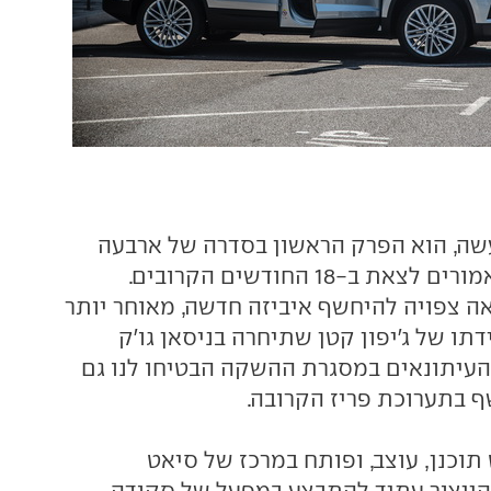
שה, הוא הפרק הראשון בסדרה של ארבעה
דגמים חדשים שאמורים לצאת ב-18 החודשים הקרובים.
 צפויה להיחשף איביזה חדשה, מאוחר יותר
דתו של ג'יפון קטן שתיחרה בניסאן גו'ק
 העיתונאים במסגרת ההשקה הבטיחו לנו גם
 בתערוכת פריז הקרובה.
וכנן, עוצב, ופותח במרכז של סיאט
והייצור עתיד להתבצע במפעל של סקודה