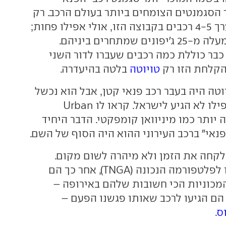
 הסגמנטים הצומחים ביותר בעולם הרכב. רק
לפני עשור היו בערך 4-5 רכבים בקבוצה הזו, אולי אפילו פחות;
היום מדובר על למעלה מ-25 ג'יפונים שמתחרים ביניהם.
בר כוללת כמה רכבים שעברו לדור השני
הקלחת הזו רק
טויוטה
בלטה בהיעדרה.
טה היה בעבר רכב פנאי קטן, אבל הוא נכשל
באופן טוטאלי ואפילו לא הגיע לישראל. קראו לו Urban
וא נראה יותר כמו מיניוואן קומפקטי. הדבר היחיד
נאי" ברכב העירוני ההוא היה הסוף של השם.
לקחה את הזמן ולא מיהרה לשום מקום.
קודם כל, הם חיכו לפלטפורמה הנכונה (TNGA), אחר כך הם
כוניות הכי חשובות שלהם באירופה –
 הם הגיעו לרכב שאותו פגשנו הפעם –
ס
.