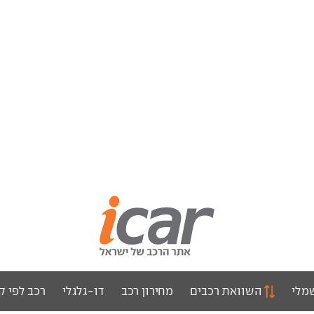
מלי
השוואת רכבים
מחירון רכב
דו-גלגלי
רכב לפי ק