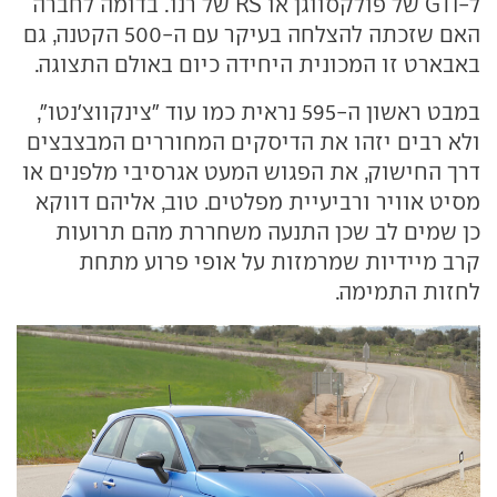
ל-
GTI
של פולקסווגן או
RS
של רנו. בדומה לחברה
האם שזכתה להצלחה בעיקר עם ה-500 הקטנה, גם
באבארט זו המכונית היחידה כיום באולם התצוגה.
במבט ראשון ה-595 נראית כמו עוד "צינקווצ'נטו",
ולא רבים יזהו את הדיסקים המחוררים המבצבצים
דרך החישוק, את הפגוש המעט אגרסיבי מלפנים או
מסיט אוויר ורביעיית מפלטים. טוב, אליהם דווקא
כן שמים לב שכן התנעה משחררת מהם תרועות
קרב מיידיות שמרמזות על אופי פרוע מתחת
לחזות התמימה.