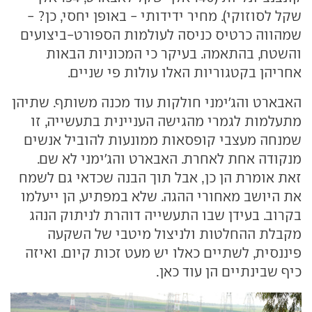
שקל לסוזוקי). מחיר ידידותי - באופן יחסי, כן? -
שמהווה כרטיס כניסה לעולמות הספורט-ביצועים
והשטח, בהתאמה. בעיקר כי המכוניות הבאות
אחריהן בקטגוריות האלו עולות פי שניים.
האבארט והג'ימני חולקות עוד מכנה משותף. שתיהן
מתעלמות לגמרי מהגישה העניינית בתעשייה, זו
שמנחה מעצבי קופסאות ממונעות להוביל אנשים
מנקודה אחת לאחרת. האבארט והג'ימני לא שם.
זאת אומרת הן כן, אבל תוך הבנה שכדאי גם לשמח
את היושב מאחורי ההגה. שלא במפתיע, הן ייעלמו
בקרוב. בעידן שבו התעשייה דוהרת לניתוק הנהג
מקבלת ההחלטות ולניצול מיטבי של השקעה
פיננסית, לשתיים כאלו יש מעט זכות קיום. ואיזה
כיף שבינתיים הן עוד כאן.