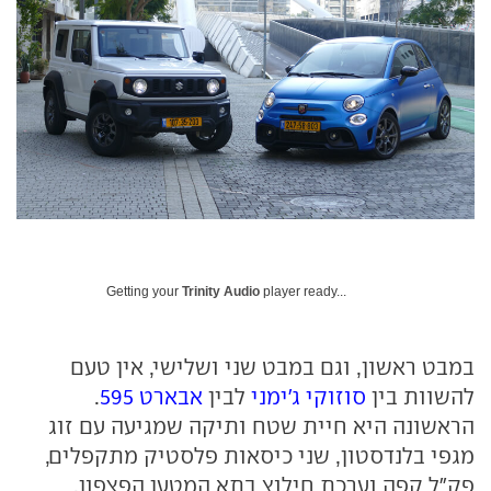
Getting your
Trinity Audio
player ready...
במבט ראשון, וגם במבט שני ושלישי, אין טעם
להשוות בין
סוזוקי ג'ימני
לבין
אבארט 595
.
הראשונה היא חיית שטח ותיקה שמגיעה עם זוג
מגפי בלנדסטון, שני כיסאות פלסטיק מתקפלים,
פק"ל קפה וערכת חילוץ בתא המטען הפצפון.