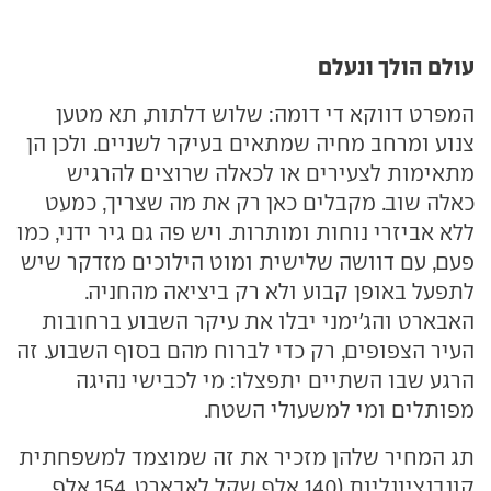
עולם הולך ונעלם
המפרט דווקא די דומה: שלוש דלתות, תא מטען
צנוע ומרחב מחיה שמתאים בעיקר לשניים. ולכן הן
מתאימות לצעירים או לכאלה שרוצים להרגיש
כאלה שוב. מקבלים כאן רק את מה שצריך, כמעט
ללא אביזרי נוחות ומותרות. ויש פה גם גיר ידני, כמו
פעם, עם דוושה שלישית ומוט הילוכים מזדקר שיש
לתפעל באופן קבוע ולא רק ביציאה מהחניה.
האבארט והג'ימני יבלו את עיקר השבוע ברחובות
העיר הצפופים, רק כדי לברוח מהם בסוף השבוע. זה
הרגע שבו השתיים יתפצלו: מי לכבישי נהיגה
מפותלים ומי למשעולי השטח.
תג המחיר שלהן מזכיר את זה שמוצמד למשפחתית
קונבנציונליות (140 אלף שקל לאבארט, 154 אלף