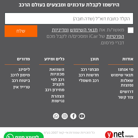
הירשמו לקבלת עדכונים ומבצעים בעולם הרכב
מאשר/ת את
תנאי השימוש
ומדיניות
הפרטיות
של iCar ומסכים/ה לקבל מכם
דברי פרסום.
אודות
תוכן
כלים ומידע
מדורים
מי אנחנו
מבחני רכב
השוואת
ליסינג
מכוניות
תנאי שימוש
חדשות רכב
מימון לרכב
רכב לפי
שאלות
רכב חשמלי
ביטוח רכב
תקציב
נפוצות
טרייד אין
מחירון רכב
דרושים
הצהרת
צור קשר
נגישות
כל הזכויות שמורות אי-קאר 2007 בע”מ
site by tq.soft
לייעוץ חינם