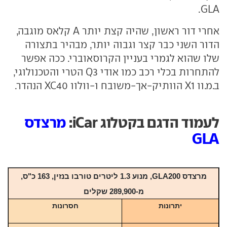
GLA.
אחרי דור ראשון, שהיה קצת יותר A קלאס מוגבה,
הדור השני כבר קצר וגבוה יותר, מבהיר בתצורה
שלו שהוא לגמרי בעניין הקרוסאוברי. ככה אפשר
להתחרות בכלי רכב כמו אודי Q3 הטרי והטכנולוגי,
ב.מ.וו X1 הוותיק-אך-משובח ו-וולוו XC40 הנהדר.
לעמוד הדגם בקטלוג iCar:
מרצדס
GLA
מרצדס GLA200, מנוע 1.3 ליטרים טורבו בנזין, 163 כ"ס,
מ-289,900 שקלים
יתרונות
חסרונות