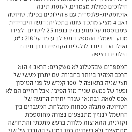
הילוכים כפולת מצמדים, לעומת תיבה
אוטומטית-פלנטרית עם 8 הילוכים בפיג'ו. טויוטה
ראב 4 מציע מתכון שונה בתכלית: הנעה היברידית
שמבוססת על מנוע בנזין בנפח 2.5 ליטרים ולצידו
מנוע חשמלי. ההספק המשולב עומד על 218 כ"ס,
ואילו הכוח יורד לגלגלים הקדמיים דרך תיבת
הילוכים רציפה.
המספרים שבקטלוג לא משקרים: הראב 4 הוא
הרכב המהיר ביותר בחבורה, עם יתרון מעשי של
חצי שניה בתאוצה ל-100 קמ"ש על פני הטוסון
ופער של כמעט שניה מול הפיג'ו. אבל החיים הם לא
אפס למאה, ובתנאי שגרה יחידת ההנעה של
הטויוטה מתגלה כפחות מוצלחת. המעברים בין
החשמל לבנזין מתבצעים בצורה מחוספסת
וקולנית, התאוצות מלוות ברעש מתכתי והתחושה
מתמאצת ולא בשרנית כמו במנועי הטורבו של שני