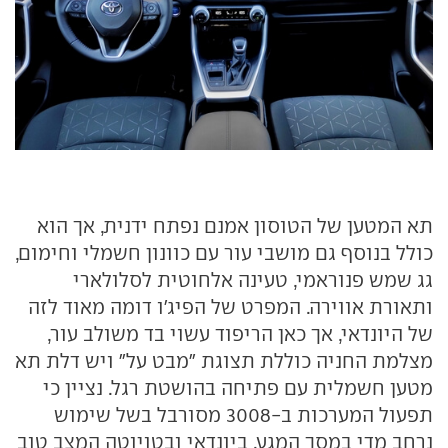
תא המטען של הטוסון אמנם נפתח ידנית, אך הוא
כולל בנוסף גם מושבי עור עם כוונון חשמלי וחימום,
גג שמש פנוראמי, טעינה אלחוטית לסלולארי
ותאורת אווירה. המפרט של הפיג'ו דומה מאוד לזה
של היונדאי, אך כאן הריפוד עשוי בד משולב עור,
מצלמת החניה כוללת תצוגת "מבט על" ויש דלת תא
מטען חשמלית עם פתיחה בהושטת רגל. נציין כי
תפעול המערכות ב-3008 מסורבל בשל שימוש
נרחב מדי במסך המגע. ביונדאי ובטויוטה המצב טוב