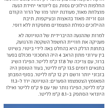
החלפות הילוכים גסות. גם ליונדאי יחידת הנעה
מוצלחת מאוד, מעודנת יותר מזו של הדור הקודם
וגם זריזה מאוד בהאצות ובעיקפות. תיבת
ההילוכים כפולת המצמדים מתפקדת ללא דופי.
למרות שההנעה ההיברידית של הטויוטה לא
מעניקה את חוויית החשמל השקטה והרגועה,
בתחנת הדלק היא בהחלט באה לידי ביטוי. בשיוט
בין עירוני מתון הראב 4 היה החסכוני מכולם בפער
ברור, עם צריכה של 17.8 ק"מ לליטר. הפיג'ו השיג
בתנאים דומים 13.5 ק"מ לליטר, בעוד הטוסון היה
בזבזני יותר ורשם רק 12 ק"מ לליטר. בסוף המבחן
המאומץ הצטמצמו הפערים: הטויוטה ירד ל-11.3
ק"מ לליטר, הפיג'ו נותר שני עם 9 ק"מ לליטר ואילו
היונדאי הסתפק ב-8.1 ק"מ לליטר.