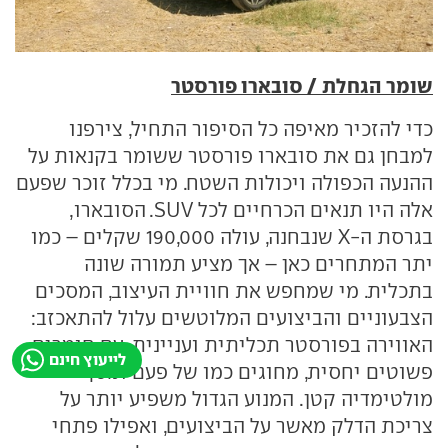
שומר הגחלת / סובארו פורסטר
כדי להזכיר מאיפה כל הסיפור התחיל, צירפנו
למבחן גם את סובארו פורסטר ששומר בקנאות על
ההנעה הכפולה ויכולות השטח. מי בכלל זוכר שפעם
אלה היו תנאים הכרחיים לכל SUV. הסובארו,
בגרסת ה-X שנבחנה, עולה 190,000 שקלים – כמו
יתר המתחרים כאן – אך מציע תמורה שונה
בתכלית. מי שמחפש את חוויית העיצוב, המסכים
הצבעוניים והביצועים המלוטשים עלול להתאכזב:
האווירה בפורסטר תכליתית ועניינית, עם חומרים
לייעוץ חינם
פשוטים יחסית, מחוגים כמו של פעם ומסך
מולטימדיה קטן. המנוע הגדול משפיע יותר על
צריכת הדלק מאשר על הביצועים, ואפילו פתחי