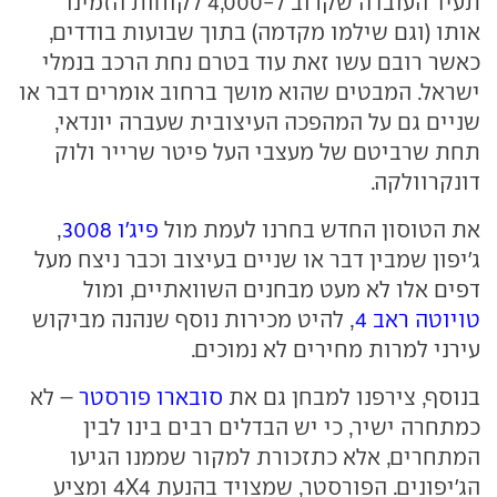
תעיד העובדה שקרוב ל-4,000 לקוחות הזמינו
אותו (וגם שילמו מקדמה) בתוך שבועות בודדים,
כאשר רובם עשו זאת עוד בטרם נחת הרכב בנמלי
ישראל. המבטים שהוא מושך ברחוב אומרים דבר או
שניים גם על המהפכה העיצובית שעברה יונדאי,
תחת שרביטם של מעצבי העל פיטר שרייר ולוק
דונקרוולקה.
את הטוסון החדש בחרנו לעמת מול
פיג'ו 3008
,
ג'יפון שמבין דבר או שניים בעיצוב וכבר ניצח מעל
דפים אלו לא מעט מבחנים השוואתיים, ומול
טויוטה ראב 4
, להיט מכירות נוסף שנהנה מביקוש
עירני למרות מחירים לא נמוכים.
בנוסף, צירפנו למבחן גם את
סובארו פורסטר
– לא
כמתחרה ישיר, כי יש הבדלים רבים בינו לבין
המתחרים, אלא כתזכורת למקור שממנו הגיעו
הג'יפונים. הפורסטר, שמצויד בהנעת 4X4 ומציע