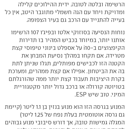
הרשימה ובלטה לטובה. ידית ההילוכים קלילה
ומדויקת ויחד עם הגה חשמלי מתוגבר היטב, אין כל
בעייה להתנייד עם הרכב גם בעיר הצפופה.
נוחות הנסיעה בסוזוקי אלטו ובפיג'ו 107 הרשימו
אותנו יותר, במיוחד בכביש המהיר בו תדירות
הקיפצוצים ב-i10 על אספלט בינוני טיפוסי קצת
מטרידה. אם תקחו במהלך נסיעת המבחן את
הקטנה הזו לכבישים מפותלים, תגלו שניתן לתת
בה את הביטחון. אפילו אם קצת ממהרים, ומערכת
בקרת היציבות תעבוד קצת יותר ממה שהורגלתם
בטויוטה קורולה או ברכב גדול יותר מקטגוריית
המיני. טוב שיש ESP.
המנוע בגרסה הזו הוא מנוע בנזין בן 1.1 ליטר (קיימת
גם גרסה אוטומטית בעלת נפח של 1.25 ליטר)
המגלה גמישות טובה, אך דורש סיבובי מנוע גבוהים