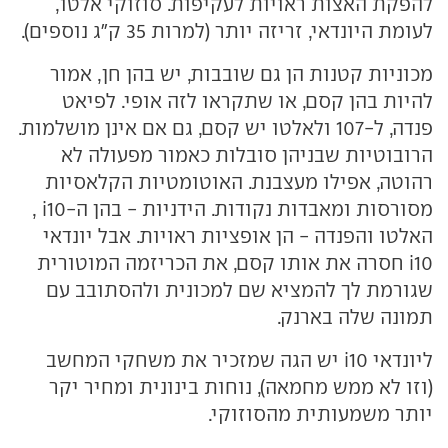
להפקת האצות ראויות לעקיפות. סוזוקי אלטו,
לעומת היונדאי, זריזה יותר (למרות 35 ק"ג נוספים).
מכוניות קטנות הן גם שובבות, יש בהן חן, אמור
להיות בהן קסם, או שתקראו לזה אופי. לפיאט
פנדה, ל-107 ולאלטו יש קסם, גם אם אינן מושלמות.
הרובוטיות שבניהן סובלות כאמור מפעולה לא
רהוטה, אפילו מעצבנת. האוטומטיות הקלאסיות
מסורסות ומאבדות נקודות. הידניות - בהן ה-i10 ,
האלטו והפנדה - הן אופציות ראויות. אבל יונדאי
i10 חסרה את אותו קסם, את הכריזמה המוטורית
שגורמת לך להמציא שם למכונית ולהסתובב עם
תמונה שלה בארנק.
ליונדאי i10 יש הגה שמזכיר את משחקי המחשב
(וזו לא ממש מחמאה), נוחות בינונית ומחיר יקר
יותר משמעותית מהסוזוקי.