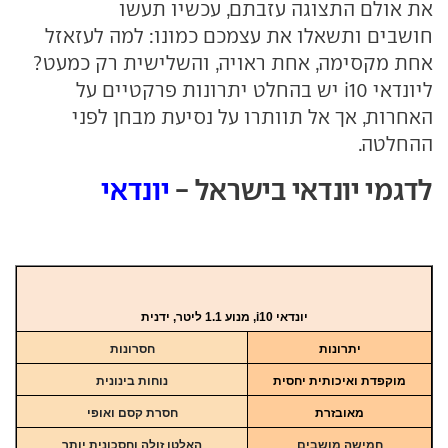
את אולם התצוגה עזבתם, עכשיו תעשו
חושבים ותשאלו את עצמכם כמונו: למה לעזאזל
אחת מקסימה, אחת ראויה, והשלישית רק כמעט?
ליונדאי i10 יש בהחלט יתרונות פרקטיים על
האחרות, אך אל תוותרו על נסיעת מבחן לפני
ההחלטה.
לדגמי יונדאי בישראל -
יונדאי
יונדאי i10, מנוע 1.1
ליטר, ידנית
יתרונות
חסרונות
מוקפדת ואיכותית יחסית
נוחות בינונית
מאובזרת
חסרת קסם ואופי
חמישה מושבים
האלטו זולה וחסכונית יותר