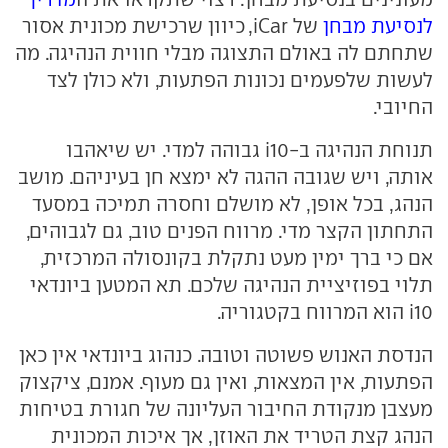
לנסיעת מבחן
של iCar, כיוון שרכישת מכונית אסור
שתחתם לה באולם התצוגה מבלי חווית הנהיגה. מה
לעשות שלפעמים נכונות הפתעות, ולא כולן לצד
החיובי.
תנוחת הנהיגה ב-i10 גבוהה למדי. יש שיאהבו
אותה, ויש שגובה ההגה לא ימצא חן בעיניהם. מושב
הנהג, בכל אופן, לא מושלם וחסרה תמיכה במסעד
התחתון הקצר מדי. מרווח הפנים טוב, גם לגבוהים,
אם כי ברך ימין מעט נתקלת בקונסולה המרכזית,
תלוי בפוזיציית הנהיגה שלכם. תא המטען ביונדאי
i10 הוא המרווח בקטגוריה.
הנדסת האנוש פשוטה וטובה. כנהוג ביונדאי אין כאן
הפתעות, אין המצאות, ואין גם מעוף. אמנם, ציקצוק
מעצבן מנקודת החיבור העליונה של חגורת בטיחות
הנהג קצת הטריד את האוזן, אך איכות המכונית