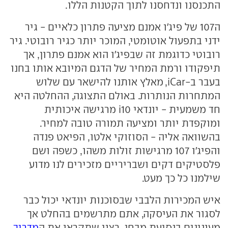
התכנסנו ונדחסנו לתוך הקטנות הללו.
ה107 של פיג'ו אמנם מציעה פתרון כלאיים - גיר
ידני בתפעול אוטומטי, המוכר יותר כגיר רובוטי. גיר
רובוטי כדוגמת זה שבפיג'ו הוא אמנם פתרון, אך
תיפקודו ורמת המחיר של הדגם המיובא אותו בחנו
בעבר ב-iCar, מאלץ אותנו להישאר עם שלוש
המתחרות הנותרות. באולם התצוגה, ההחלטה היא
חד משמעית - יונדאי i10 מרגישה איכותית
ומוקפדת יותר ומציעה תמורה טובה למחיר.
בהשוואה אליה - הסוזוקי אלטו, הפיאט פנדה
והפיג'ו 107 מרגישות זולות משהו, כשפה ושם
פלסטיקים דקים ושבריריים מזכירים לנו מדוע
שילמנו כל כך מעט.
איש המכירות הלבבי שבסוכנות יונדאי יכול כבר
לסגור את העיסקה, אתם מתרשמים בהחלט אך
מעונינים בנסיעת מבחן. רצוי שתקראו את ה
מדריך