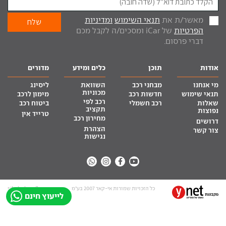
מאשר/ת את
תנאי השימוש
ומדיניות
הפרטיות
של iCar ומסכים/ה לקבל מכם
דברי פרסום.
אודות
תוכן
כלים ומידע
מדורים
מי אנחנו
מבחני רכב
השוואת
ליסינג
מכוניות
תנאי שימוש
חדשות רכב
מימון לרכב
רכב לפי
שאלות
רכב חשמלי
ביטוח רכב
תקציב
נפוצות
טרייד אין
מחירון רכב
דרושים
הצהרת
צור קשר
נגישות
כל הזכויות שמורות אי-קאר 2007 בע”מ
site by tq.soft
לייעוץ חינם