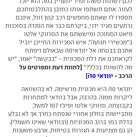
לכם לשתות משהו ומיד יתעניין במה הוא יוכל
לעזור. אתם תשתפו אותו כמובן בהתלבטותכם,
תספרו לו שאתם מחפשים רכב קטן וזול, אינכם
נרתעים מגיר ידני, ביקרתם כבר את הפנדה בסוכנות
פיאט הסמוכה ומיששתם את הסוזוקי אלטו
ב"מכשירי תנועה". איש המכירות החייכן יוביל
אתכם בבטחה אל יונדאיi10 שבאולם ויפתח
לקראתכם את דלת המכונית - "בבקשה" יאמר, "יש
[לחוות דעת ומפרטים על
מה להשוות בכלל?"
הרכב -
יונדאי i10
]
יונדאי i10 היא מכונית מרשימה. לא בהשוואה
ליקרות ממנה בהרבה, אבל בוודאי למתחרות
בקבוצתה. סוזוקי אלטו ופיג'ו 107 למשל,
מתביישות בחלון אחורי שנפתח כחרך אך לא נבלע
בדלת כמו ברוב המכוניות (ובוודאי שאינו חשמלי).
הן גם מצניעות 4 חגורות בטיחות, ארבע משענות