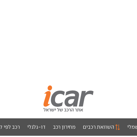
מלי
השוואת רכבים
מחירון רכב
דו-גלגלי
רכב לפי ק