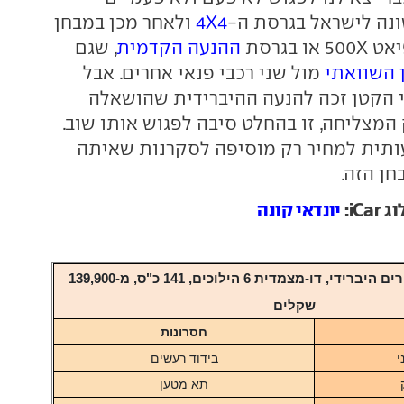
נה לישראל בגרסת ה-
4X4
ולאחר מכן במבחן
 או בגרסת
ההנעה הקדמית
, שגם
 השוואתי
מול שני רכבי פנאי אחרים. אבל
 הקטן זכה להנעה ההיברידית שהושאלה
המצליחה, זו בהחלט סיבה לפגוש אותו שוב.
ית למחיר רק מוסיפה לסקרנות שאיתה
חן הזה.
iC:
יונדאי קונה
יונדאי קונה, 1.6 ליטרים היברידי, דו-מצמדית 6 הילוכים, 141 כ"ס, מ-139,900
שקלים
חסרונות
י
בידוד רעשים
תא מטען