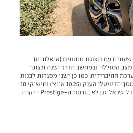
שעונים עם תצוגת מחוונים (אנאלוגית)
מצב הסוללה ובמחשב הדרך ישנה תצוגה
כת ההיברידית. כמו כן ישנן מסגרות לבנות
לפתחי המיזוג. המסך הדיגיטלי הענק (10.25 אינץ') וחישוקי 18"
החדשים לא הגיעו לישראל, גם לא בגרסת ה-Prestige היקרה