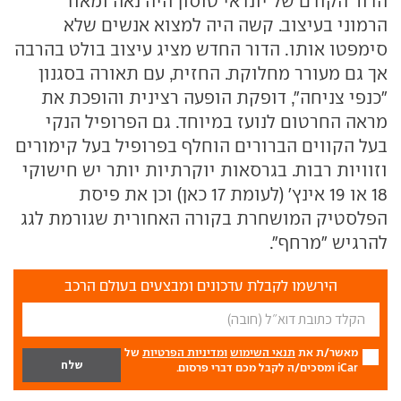
הדור הקודם של יונדאי טוסון היה נאה ומאוד
הרמוני בעיצוב. קשה היה למצוא אנשים שלא
סימפטו אותו. הדור החדש מציג עיצוב בולט בהרבה
אך גם מעורר מחלוקת. החזית, עם תאורה בסגנון
"כנפי צניחה", דופקת הופעה רצינית והופכת את
מראה החרטום לנועז במיוחד. גם הפרופיל הנקי
בעל הקווים הברורים הוחלף בפרופיל בעל קימורים
וזוויות רבות. בגרסאות יוקרתיות יותר יש חישוקי
18 או 19 אינץ' (לעומת 17 כאן) וכן את פיסת
הפלסטיק המושחרת בקורה האחורית שגורמת לגג
להרגיש "מרחף".
הירשמו לקבלת עדכונים ומבצעים בעולם הרכב
מאשר/ת את
תנאי השימוש
ומדיניות הפרטיות
של
iCar ומסכים/ה לקבל מכם דברי פרסום.