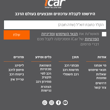
הירשמו לקבלת עדכונים ומבצעים בעולם הרכב
מאשר/ת את
תנאי השימוש
ומדיניות
הפרטיות
של iCar ומסכים/ה לקבל מכם
דברי פרסום.
אודות
תוכן
כלים ומידע
מדורים
מי אנחנו
מבחני רכב
השוואת
ליסינג
מכוניות
תנאי שימוש
חדשות רכב
מימון לרכב
רכב לפי
שאלות
רכב חשמלי
ביטוח רכב
תקציב
נפוצות
טרייד אין
מחירון רכב
דרושים
הצהרת
צור קשר
נגישות