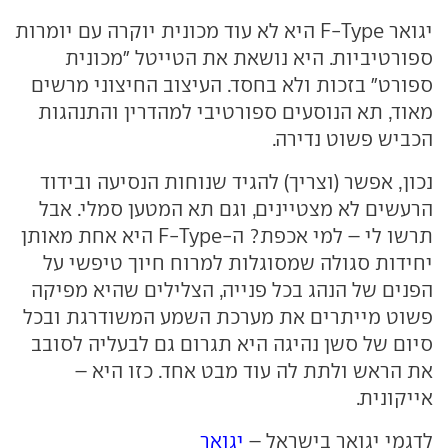
יגואר F-Type היא לא עוד מכונית יוקרה עם יומרות
ספורטיביות. היא נושאת את הטייטל "מכונית
ספורט" בזכות ולא בחסד. העיצוב החיצוני מרשים
מאוד, תא הנוסעים ספורטיבי למהדרין והתנהגות
הכביש פשוט נדירה.
נכון, אפשר (וצריך) להגיד שנוחות הנסיעה ובידוד
הרעשים לא מצטיינים, וגם תא המטען סמלי. אבל
תרשו לי – למי אכפת? ה-F-Type היא אחת מאותן
יחידות סגולה שמסוגלות למרוח חיוך טיפשי על
הפנים של הנהג בכל פנייה, הצלילים שהיא מפיקה
פשוט מייתרים את מערכת השמע המשודרגת ובכל
סיום של סשן נהיגה היא תגרום גם לבעליה לסובב
את הראש ולתת לה עוד מבט אחד. כזו היא –
אייקונית.
לדגמי יגואר בישראל –
יגואר