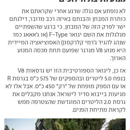
לא נופתע אם נגלה שרגע אחרי שקראתם את
כותרת המבחן והבנתם באיזה רכב מדובר, דילגתם
ישר לפרק הזה של המבחן. כי ברגע שהשפתיים
מגלגלות את השם יגואר F-Type (או ג'אאאג כמו
שנהג להגיד ג'רמי קלרקסון) האסוציאציה המיידית
היא מנוע V8 מגרגר שפועם תחת מכסה המנוע
הארוך.
אז כן, ליגואר הספורטיבית הזו יש גרסאות V8
בנפח 5.0 ליטרים ובהספקים של 575 כ"ס בגרסת R
או עם הספק מופחת של "רק" 450 כ"ס. אבל אלו לא
מגיעות בייבוא סדיר לישראל. אנחנו מקבלים את
גרסת 2.0 הליטרים המוגדשת שהצטרפה ממש
לקראת מתיחת הפנים.