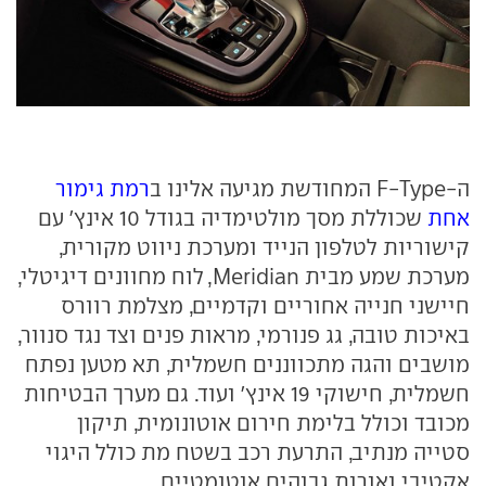
ה-F-Type המחודשת מגיעה אלינו ב
רמת גימור
אחת
שכוללת מסך מולטימדיה בגודל 10 אינץ' עם
קישוריות לטלפון הנייד ומערכת ניווט מקורית,
מערכת שמע מבית Meridian, לוח מחוונים דיגיטלי,
חיישני חנייה אחוריים וקדמיים, מצלמת רוורס
באיכות טובה, גג פנורמי, מראות פנים וצד נגד סנוור,
מושבים והגה מתכווננים חשמלית, תא מטען נפתח
חשמלית, חישוקי 19 אינץ' ועוד. גם מערך הבטיחות
מכובד וכולל בלימת חירום אוטונומית, תיקון
סטייה מנתיב, התרעת רכב בשטח מת כולל היגוי
אקטיבי ואורות גבוהים אוטומטיים.