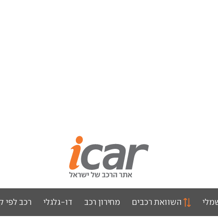
מלי
השוואת רכבים
מחירון רכב
דו-גלגלי
רכב לפי ק