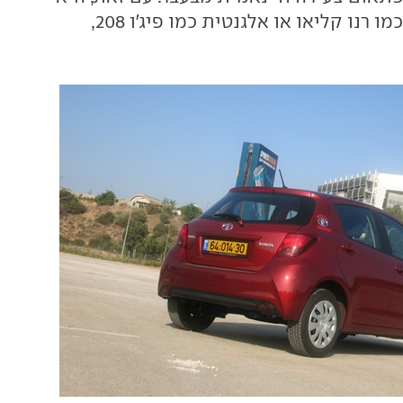
עדיין לא סקסית כמו רנו קליאו או אלגנטית כמו פיג'ו 208,