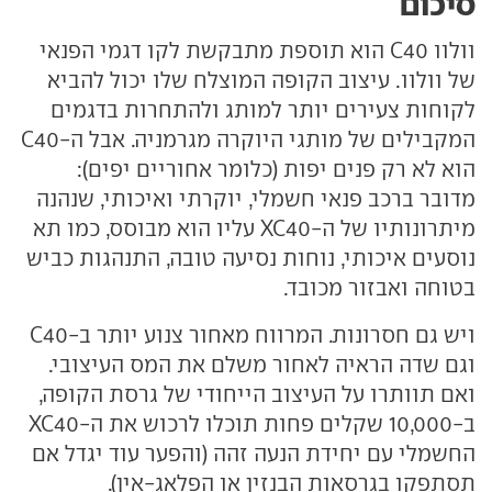
סיכום
וולוו C40 הוא תוספת מתבקשת לקו דגמי הפנאי
של וולוו. עיצוב הקופה המוצלח שלו יכול להביא
לקוחות צעירים יותר למותג ולהתחרות בדגמים
המקבילים של מותגי היוקרה מגרמניה. אבל ה-C40
הוא לא רק פנים יפות (כלומר אחוריים יפים):
מדובר ברכב פנאי חשמלי, יוקרתי ואיכותי, שנהנה
מיתרונותיו של ה-XC40 עליו הוא מבוסס, כמו תא
נוסעים איכותי, נוחות נסיעה טובה, התנהגות כביש
בטוחה ואבזור מכובד.
ויש גם חסרונות. המרווח מאחור צנוע יותר ב-C40
וגם שדה הראיה לאחור משלם את המס העיצובי.
ואם תוותרו על העיצוב הייחודי של גרסת הקופה,
ב-10,000 שקלים פחות תוכלו לרכוש את ה-XC40
החשמלי עם יחידת הנעה זהה (והפער עוד יגדל אם
תסתפקו בגרסאות הבנזין או הפלאג-אין).