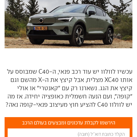
עכשיו לוולוו יש עוד רכב פנאי, ה-C40 שמבוסס על
אותו XC40 מצליח, אבל קיצץ את ה-X מהשם וגם
קיצץ את הגג. נשארנו רק עם "קאנטרי" או אולי
"קופה", ועם הנעה חשמלית כאופציה יחידה. אז מה
יש לוולוו C40 להציע חוץ מעיצוב פנאי-קופה נאה?
הירשמו לקבלת עדכונים ומבצעים בעולם הרכב