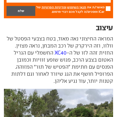
מאשר/ת את
תנאי השימוש
ומדיניות הפרטיות
של
iCar ומסכים/ה לקבל מכם דברי פרסום.
עיצוב
המראה החיצוני נאה מאוד, בטח בצבעי הפסטל של
וולוו, וזה הירקרק של רכב המבחן, נראה מצוין.
החזית זהה לזו של ה-
XC40
החשמלי עם הגריל
האטום בצבע הרכב, פגוש שופע זוויות וכמובן
הפנסים עם חתימת "הפטיש של תור" המזוהה.
הפרופיל חושף את הגג שיורד לאחור וגם דלתות
קטנות יותר, עוד נגיע אליהן.