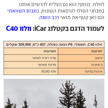
לוולוו. בנוסף, הוא גם הצליח להרשים אותנו
במבחני הסולו לגרסאות השונות, ב
מבחן השוואתי
וגם כאן קטף את תואר
רכב השנה
.
לעמוד הדגם בקטלוג iCar:
וולוו C40
וולוו C40, חשמלי, P8 הנעה כפולה, 407 כ"ס, 309,900 שקלים
יתרונות
חסרונות
עיצוב
שדה ראיה לאחור
ביצועים
מרווח מאחור
איכות נסיעה
וולוו XC40